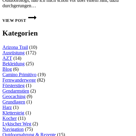
Outdoorblogs, hab ich mich schon vor über einem Jahr, dazu
durchgerungen…
LEICHTES
KOCHSYSTEM
VIEW POST
VON
TRAIL
Kategorien
DESIGNS
CALDERA
CONE
Arizona Trail
(10)
KEG
SPIRITUSKOCHER
Ausrüstung
(172)
AZT
(14)
Bekleidung
(25)
Blog
(6)
Camino Primitivo
(19)
Fernwanderwege
(82)
Försterstieg
(1)
Gendarmstien
(2)
Geocaching
(9)
Grundlagen
(1)
Harz
(1)
Klettersteig
(1)
Kocher
(11)
Lykischer Weg
(2)
Navigation
(75)
Outdoornahrung & Rezepte
(15)