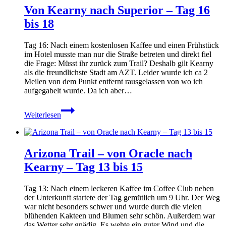
Lake
Von Kearny nach Superior – Tag 16
–
Tag
bis 18
19
bis
Tag 16: Nach einem kostenlosen Kaffee und einen Frühstück
20
im Hotel musste man nur die Straße betreten und direkt fiel
die Frage: Müsst ihr zurück zum Trail? Deshalb gilt Kearny
als die freundlichste Stadt am AZT. Leider wurde ich ca 2
Meilen von dem Punkt entfernt rausgelassen von wo ich
aufgegabelt wurde. Da ich aber…
Von
Weiterlesen
Kearny
nach
Superior
–
Arizona Trail – von Oracle nach
Tag
16
Kearny – Tag 13 bis 15
bis
18
Tag 13: Nach einem leckeren Kaffee im Coffee Club neben
der Unterkunft startete der Tag gemütlich um 9 Uhr. Der Weg
war nicht besonders schwer und wurde durch die vielen
blühenden Kakteen und Blumen sehr schön. Außerdem war
das Wetter sehr gnädig. Es wehte ein guter Wind und die