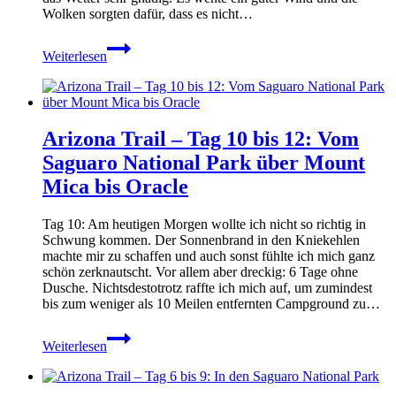
Wolken sorgten dafür, dass es nicht…
Arizona
Weiterlesen
Trail
–
von
Oracle
nach
Arizona Trail – Tag 10 bis 12: Vom
Kearny
–
Saguaro National Park über Mount
Tag
Mica bis Oracle
13
bis
15
Tag 10: Am heutigen Morgen wollte ich nicht so richtig in
Schwung kommen. Der Sonnenbrand in den Kniekehlen
machte mir zu schaffen und auch sonst fühlte ich mich ganz
schön zerknautscht. Vor allem aber dreckig: 6 Tage ohne
Dusche. Nichtsdestotrotz raffte ich mich auf, um zumindest
bis zum weniger als 10 Meilen entfernten Campground zu…
Arizona
Weiterlesen
Trail
–
Tag