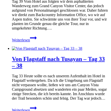
Tag 39 Vom Hotel aus folgten wir dem asphaltierten
Wanderweg zum Grand Canyon Visitor Center, das jedoch
aufgrund von Personalmangel geschlossen war. Daher fuhren
wir direkt zum Backcountry Information Office, wo wir auf
Aspen trafen. Sie schwärmte uns von ihrer Tour vor, und wir
planten im Grunde genau die gleiche Tour, nur in
umgekehrter Richtung….
Grand
Weiterlesen
Canyon
–
Tag
39
Von Flagstaff nach Tusayan – Tag 33
–
42
– 38
Tag 33 Heute sollte es nach unserem Aufenthalt im Hotel in
Flagstaff weitergehen. Da ich die Umgebung um Flagstaff
nicht verpassen wollte, ließen wir uns am Canyon Vista
Campground absetzen und wanderten ein paar Meilen, sogar
einige Strecken, die ich bereits kannte. Im Anschluss wurde
der Trail besonders schön und felsig. Der Tag war jedoch…
Von
Weiterlesen
Flagstaff