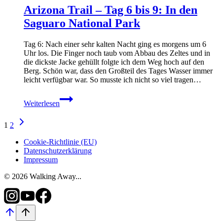
10
Arizona Trail – Tag 6 bis 9: In den
bis
12:
Saguaro National Park
Vom
Saguaro
Tag 6: Nach einer sehr kalten Nacht ging es morgens um 6
National
Uhr los. Die Finger noch taub vom Abbau des Zeltes und in
Park
die dickste Jacke gehüllt folgte ich dem Weg hoch auf den
über
Berg. Schön war, dass den Großteil des Tages Wasser immer
Mount
leicht verfügbar war. So musste ich nicht so viel tragen…
Mica
bis
Arizona
Oracle
Weiterlesen
Trail
–
Seitennavigation
Nächste
Tag
1
2
Seite
6
bis
Cookie-Richtlinie (EU)
9:
Datenschutzerklärung
In
Impressum
den
Saguaro
© 2026 Walking Away...
National
Park