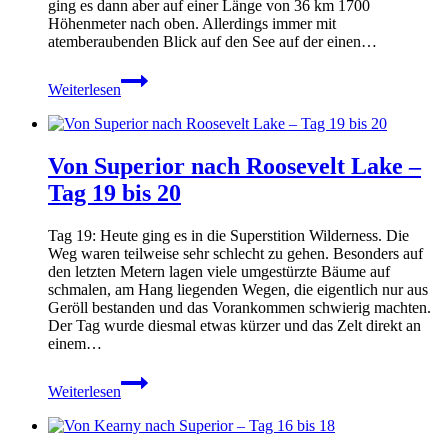
ging es dann aber auf einer Länge von 36 km 1700
Höhenmeter nach oben. Allerdings immer mit
atemberaubenden Blick auf den See auf der einen…
Von
Weiterlesen
Roosevelt
Lake
nach
Pine
Von Superior nach Roosevelt Lake –
–
Tag
Tag 19 bis 20
21
–
Tag 19: Heute ging es in die Superstition Wilderness. Die
25
Weg waren teilweise sehr schlecht zu gehen. Besonders auf
den letzten Metern lagen viele umgestürzte Bäume auf
schmalen, am Hang liegenden Wegen, die eigentlich nur aus
Geröll bestanden und das Vorankommen schwierig machten.
Der Tag wurde diesmal etwas kürzer und das Zelt direkt an
einem…
Von
Weiterlesen
Superior
nach
Roosevelt