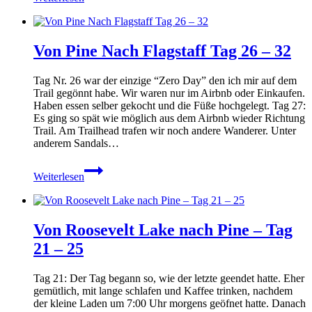
nach
Tusayan
–
Von Pine Nach Flagstaff Tag 26 – 32
Tag
33
–
Tag Nr. 26 war der einzige “Zero Day” den ich mir auf dem
38
Trail gegönnt habe. Wir waren nur im Airbnb oder Einkaufen.
Haben essen selber gekocht und die Füße hochgelegt. Tag 27:
Es ging so spät wie möglich aus dem Airbnb wieder Richtung
Trail. Am Trailhead trafen wir noch andere Wanderer. Unter
anderem Sandals…
Von
Weiterlesen
Pine
Nach
Flagstaff
Tag
Von Roosevelt Lake nach Pine – Tag
26
–
21 – 25
32
Tag 21: Der Tag begann so, wie der letzte geendet hatte. Eher
gemütlich, mit lange schlafen und Kaffee trinken, nachdem
der kleine Laden um 7:00 Uhr morgens geöfnet hatte. Danach