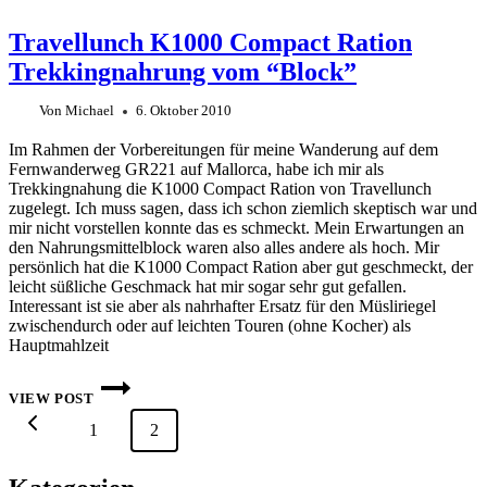
Travellunch K1000 Compact Ration
Trekkingnahrung vom “Block”
Von
Michael
6. Oktober 2010
Im Rahmen der Vorbereitungen für meine Wanderung auf dem
Fernwanderweg GR221 auf Mallorca, habe ich mir als
Trekkingnahung die K1000 Compact Ration von Travellunch
zugelegt. Ich muss sagen, dass ich schon ziemlich skeptisch war und
mir nicht vorstellen konnte das es schmeckt. Mein Erwartungen an
den Nahrungsmittelblock waren also alles andere als hoch. Mir
persönlich hat die K1000 Compact Ration aber gut geschmeckt, der
leicht süßliche Geschmack hat mir sogar sehr gut gefallen.
Interessant ist sie aber als nahrhafter Ersatz für den Müsliriegel
zwischendurch oder auf leichten Touren (ohne Kocher) als
Hauptmahlzeit
TRAVELLUNCH
K1000
VIEW POST
COMPACT
Seitennavigation
Vorherige
1
RATION
2
TREKKINGNAHRUNG
VOM
Seite
“BLOCK”