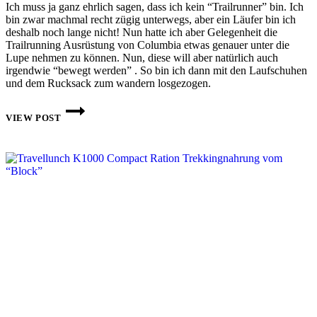
Ich muss ja ganz ehrlich sagen, dass ich kein “Trailrunner” bin. Ich
bin zwar machmal recht zügig unterwegs, aber ein Läufer bin ich
deshalb noch lange nicht! Nun hatte ich aber Gelegenheit die
Trailrunning Ausrüstung von Columbia etwas genauer unter die
Lupe nehmen zu können. Nun, diese will aber natürlich auch
irgendwie “bewegt werden” . So bin ich dann mit den Laufschuhen
und dem Rucksack zum wandern losgezogen.
COLUMBIA
TRAILRUNNING
VIEW POST
AUSRÜSTUNG
ZUM
WANDERN
MISSBRAUCHT
–
TEIL
1:
RAVENOUS
SCHUHE