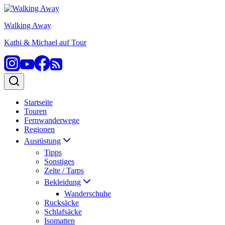
Zum
Inhalt
Walking Away
springen
Kathi & Michael auf Tour
Startseite
Touren
Fernwanderwege
Regionen
Ausrüstung
Tipps
Sonstiges
Zelte / Tarps
Bekleidung
Wanderschuhe
Rucksäcke
Schlafsäcke
Isomatten