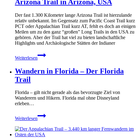
Arizona Trail in Arizona, USA
Der fast 1.300 Kilometer lange Arizona Trail ist hierzulande
relativ unbekannt. Im Gegensatz zum Pacific Coast Trail kurz
PCT oder Appalachian Trail kurz AT, fehlt es doch an einigen
Meilen um zu den ganz “großen” Long Trails in den USA zu
gehören. Aber der Trail hat viel zu bieten landschaftliche
Highlights und Archäologische Stätten der Indianer
Arizona
Weiterlesen
Trail
in
Wandern in Florida – Der Florida
Arizona,
USA
Trail
Florida – gilt nicht gerade als das bevorzugte Ziel von
Wanderern und Hikern. Florida mal ohne Disneyland
erleben…
Wandern
Weiterlesen
in
Florida
–
Der