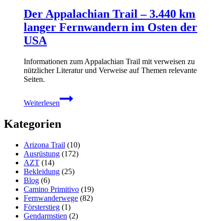
Florida
Der Appalachian Trail – 3.440 km
Trail
langer Fernwandern im Osten der
USA
Informationen zum Appalachian Trail mit verweisen zu
nützlicher Literatur und Verweise auf Themen relevante
Seiten.
Der
Weiterlesen
Appalachian
Trail
Kategorien
–
3.440
km
Arizona Trail
(10)
langer
Ausrüstung
(172)
Fernwandern
AZT
(14)
im
Bekleidung
(25)
Osten
Blog
(6)
der
Camino Primitivo
(19)
USA
Fernwanderwege
(82)
Försterstieg
(1)
Gendarmstien
(2)