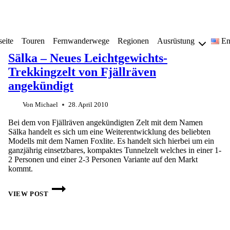
seite
Touren
Fernwanderwege
Regionen
Ausrüstung
En
Sälka – Neues Leichtgewichts-
Trekkingzelt von Fjällräven
angekündigt
Von
Michael
28. April 2010
Bei dem von Fjällräven angekündigten Zelt mit dem Namen
Sälka handelt es sich um eine Weiterentwicklung des beliebten
Modells mit dem Namen Foxlite. Es handelt sich hierbei um ein
ganzjährig einsetzbares, kompaktes Tunnelzelt welches in einer 1-
2 Personen und einer 2-3 Personen Variante auf den Markt
kommt.
SÄLKA
–
VIEW POST
NEUES
LEICHTGEWICHTS-
TREKKINGZELT
VON