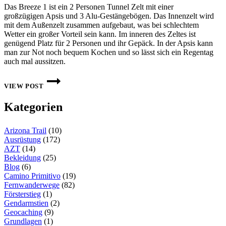
Das Breeze 1 ist ein 2 Personen Tunnel Zelt mit einer
großzügigen Apsis und 3 Alu-Gestängebögen. Das Innenzelt wird
mit dem Außenzelt zusammen aufgebaut, was bei schlechtem
Wetter ein großer Vorteil sein kann. Im inneren des Zeltes ist
genügend Platz für 2 Personen und ihr Gepäck. In der Apsis kann
man zur Not noch bequem Kochen und so lässt sich ein Regentag
auch mal aussitzen.
2
PERSONEN
VIEW POST
TREKKINGZELT
–
Kategorien
XTEND-
ADVENTURE
BREEZE
Arizona Trail
(10)
1
IM
Ausrüstung
(172)
TEST
AZT
(14)
Bekleidung
(25)
Blog
(6)
Camino Primitivo
(19)
Fernwanderwege
(82)
Försterstieg
(1)
Gendarmstien
(2)
Geocaching
(9)
Grundlagen
(1)