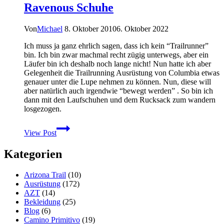
Ravenous Schuhe
Von
Michael
8. Oktober 2010
6. Oktober 2022
Ich muss ja ganz ehrlich sagen, dass ich kein “Trailrunner”
bin. Ich bin zwar machmal recht zügig unterwegs, aber ein
Läufer bin ich deshalb noch lange nicht! Nun hatte ich aber
Gelegenheit die Trailrunning Ausrüstung von Columbia etwas
genauer unter die Lupe nehmen zu können. Nun, diese will
aber natürlich auch irgendwie “bewegt werden” . So bin ich
dann mit den Laufschuhen und dem Rucksack zum wandern
losgezogen.
Columbia
View Post
Trailrunning
Ausrüstung
Kategorien
zum
Wandern
missbraucht
Arizona Trail
(10)
–
Ausrüstung
(172)
Teil
AZT
(14)
1:
Bekleidung
(25)
Ravenous
Blog
(6)
Schuhe
Camino Primitivo
(19)