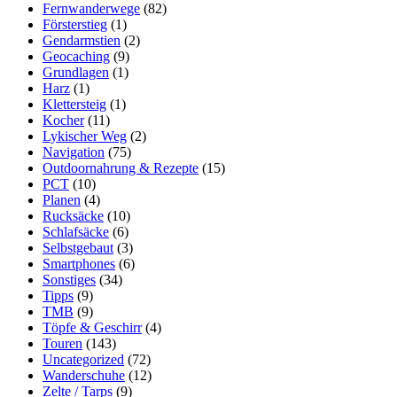
Fernwanderwege
(82)
Försterstieg
(1)
Gendarmstien
(2)
Geocaching
(9)
Grundlagen
(1)
Harz
(1)
Klettersteig
(1)
Kocher
(11)
Lykischer Weg
(2)
Navigation
(75)
Outdoornahrung & Rezepte
(15)
PCT
(10)
Planen
(4)
Rucksäcke
(10)
Schlafsäcke
(6)
Selbstgebaut
(3)
Smartphones
(6)
Sonstiges
(34)
Tipps
(9)
TMB
(9)
Töpfe & Geschirr
(4)
Touren
(143)
Uncategorized
(72)
Wanderschuhe
(12)
Zelte / Tarps
(9)