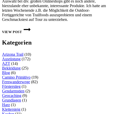
Auswahl bei div. großen Onlineshops gibt es noch andere,
hierzulande eher unbekannte, interessante Produkte. Ich hatte am
letzten Wochenende z.B. die Möglichkeit die Outdoor-
Fertiggerichte von Trailfoods auszuprobieren und einem
Geschmackstest auf Tour zu unterziehen.
TREKKING-
MAHLZEITEN
VIEW POST
VON
TRAILFOODS
Kategorien
Arizona Trail
(10)
Ausrüstung
(172)
AZT
(14)
Bekleidung
(25)
Blog
(6)
Camino Primitivo
(19)
Fernwanderwege
(82)
Försterstieg
(1)
Gendarmstien
(2)
Geocaching
(9)
Grundlagen
(1)
Harz
(1)
Klettersteig
(1)
Kocher
(11)