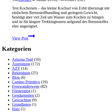
Test Kochersets – das kleine Kochset von Esbit überzeugt mit
einfachem Brennstoffhandling und geringem Gewicht,
benötigt aber viel Zeit um Wasser zum Kochen zu bringen
und ist für längere Trekkingtouren aufgrund des Brennstoffes
eher ungeeignet.
Test
View Post
Esbit
Kocher:
Kategorien
Kleines
585
ml
Arizona Trail
(10)
Kochset
Ausrüstung
(172)
für
AZT
(14)
den
Bekleidung
(25)
Kaffee
Blog
(6)
zwischendurch
Camino Primitivo
(19)
Fernwanderwege
(82)
Försterstieg
(1)
Gendarmstien
(2)
Geocaching
(9)
Grundlagen
(1)
Harz
(1)