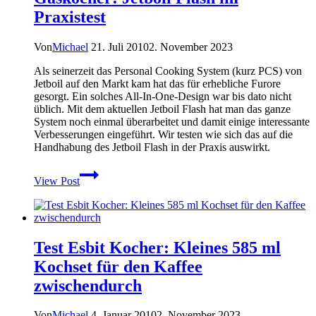
Praxistest
Von
Michael
21. Juli 2010
2. November 2023
Als seinerzeit das Personal Cooking System (kurz PCS) von
Jetboil auf den Markt kam hat das für erhebliche Furore
gesorgt. Ein solches All-In-One-Design war bis dato nicht
üblich. Mit dem aktuellen Jetboil Flash hat man das ganze
System noch einmal überarbeitet und damit einige interessante
Verbesserungen eingeführt. Wir testen wie sich das auf die
Handhabung des Jetboil Flash in der Praxis auswirkt.
Gaskocher:
View Post
Jetboil
Flash
im
Praxistest
Test Esbit Kocher: Kleines 585 ml
Kochset für den Kaffee
zwischendurch
Von
Michael
4. Januar 2010
2. November 2023