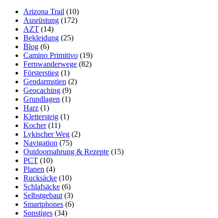
Fitness
Arizona Trail
(10)
Bar
Ausrüstung
(172)
AZT
(14)
Bekleidung
(25)
Blog
(6)
Camino Primitivo
(19)
Fernwanderwege
(82)
Försterstieg
(1)
Gendarmstien
(2)
Geocaching
(9)
Grundlagen
(1)
Harz
(1)
Klettersteig
(1)
Kocher
(11)
Lykischer Weg
(2)
Navigation
(75)
Outdoornahrung & Rezepte
(15)
PCT
(10)
Planen
(4)
Rucksäcke
(10)
Schlafsäcke
(6)
Selbstgebaut
(3)
Smartphones
(6)
Sonstiges
(34)