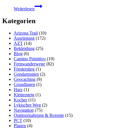
Cammino
Weiterlesen
del
Salento:
Kategorien
Guide
für
die
Arizona Trail
(10)
Küstenroute
Ausrüstung
(172)
(Via
AZT
(14)
del
Bekleidung
(25)
Mare)
Blog
(6)
Camino Primitivo
(19)
Fernwanderwege
(82)
Försterstieg
(1)
Gendarmstien
(2)
Geocaching
(9)
Grundlagen
(1)
Harz
(1)
Klettersteig
(1)
Kocher
(11)
Lykischer Weg
(2)
Navigation
(75)
Outdoornahrung & Rezepte
(15)
PCT
(10)
Planen
(4)