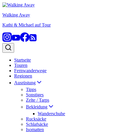
Zum
Inhalt
Walking Away
springen
Kathi & Michael auf Tour
Startseite
Touren
Fernwanderwege
Regionen
Ausrüstung
Tipps
Sonstiges
Zelte / Tarps
Bekleidung
Wanderschuhe
Rucksäcke
Schlafsäcke
Isomatten