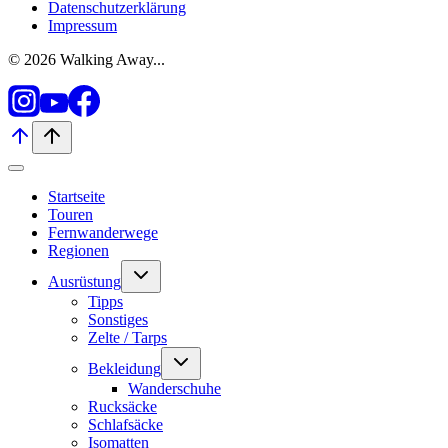
Datenschutzerklärung
Impressum
© 2026 Walking Away...
Startseite
Touren
Fernwanderwege
Regionen
Untermenü
Ausrüstung
umschalten
Tipps
Sonstiges
Zelte / Tarps
Untermenü
Bekleidung
umschalten
Wanderschuhe
Rucksäcke
Schlafsäcke
Isomatten