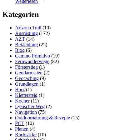
Weiterlesen
Crest
Trail
Kategorien
–
Traumwanderung
im
Arizona Trail
(10)
Westen
Ausrüstung
(172)
der
AZT
(14)
USA
Bekleidung
(25)
Blog
(6)
Camino Primitivo
(19)
Fernwanderwege
(82)
Försterstieg
(1)
Gendarmstien
(2)
Geocaching
(9)
Grundlagen
(1)
Harz
(1)
Klettersteig
(1)
Kocher
(11)
Lykischer Weg
(2)
Navigation
(75)
Outdoornahrung & Rezepte
(15)
PCT
(10)
Planen
(4)
Rucksäcke
(10)