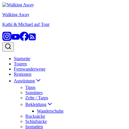
Zum
Inhalt
Walking Away
springen
Kathi & Michael auf Tour
Startseite
Touren
Fernwanderwege
Regionen
Ausrüstung
Tipps
Sonstiges
Zelte / Tarps
Bekleidung
Wanderschuhe
Rucksäcke
Schlafsäcke
Isomatten