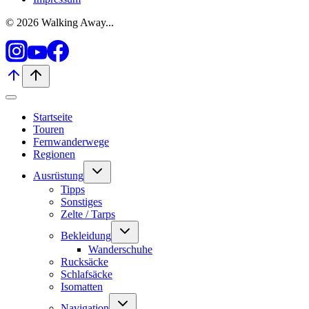
© 2026 Walking Away...
Startseite
Touren
Fernwanderwege
Regionen
Untermenü
Ausrüstung
umschalten
Tipps
Sonstiges
Zelte / Tarps
Untermenü
Bekleidung
umschalten
Wanderschuhe
Rucksäcke
Schlafsäcke
Isomatten
Untermenü
Navigation