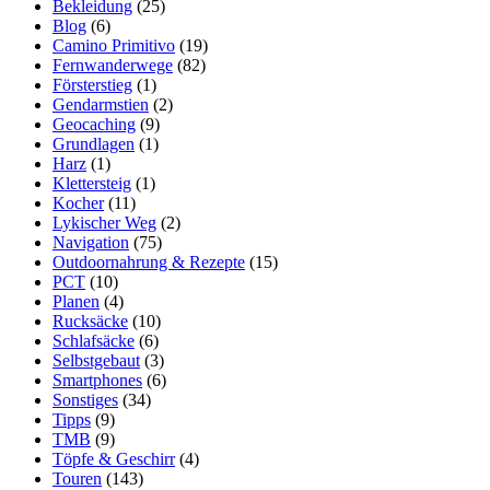
Bekleidung
(25)
Blog
(6)
Camino Primitivo
(19)
Fernwanderwege
(82)
Försterstieg
(1)
Gendarmstien
(2)
Geocaching
(9)
Grundlagen
(1)
Harz
(1)
Klettersteig
(1)
Kocher
(11)
Lykischer Weg
(2)
Navigation
(75)
Outdoornahrung & Rezepte
(15)
PCT
(10)
Planen
(4)
Rucksäcke
(10)
Schlafsäcke
(6)
Selbstgebaut
(3)
Smartphones
(6)
Sonstiges
(34)
Tipps
(9)
TMB
(9)
Töpfe & Geschirr
(4)
Touren
(143)