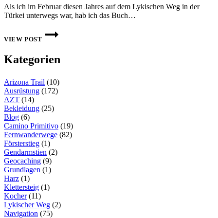
Als ich im Februar diesen Jahres auf dem Lykischen Weg in der
Türkei unterwegs war, hab ich das Buch…
WELCHER
WANDERFÜHRER
VIEW POST
FÜR
DEN
Kategorien
LYKISCHEN
WEG
IN
Arizona Trail
(10)
DER
TÜRKEI
Ausrüstung
(172)
AZT
(14)
Bekleidung
(25)
Blog
(6)
Camino Primitivo
(19)
Fernwanderwege
(82)
Försterstieg
(1)
Gendarmstien
(2)
Geocaching
(9)
Grundlagen
(1)
Harz
(1)
Klettersteig
(1)
Kocher
(11)
Lykischer Weg
(2)
Navigation
(75)