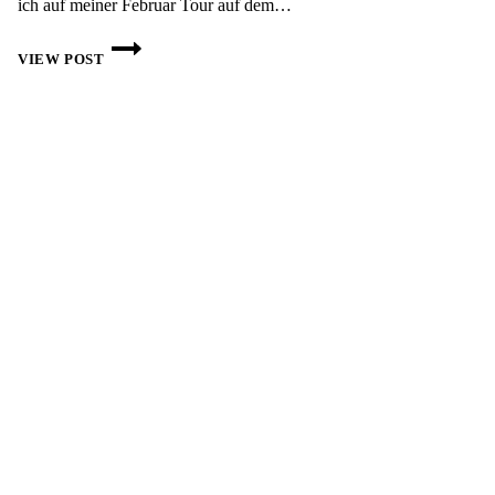
ich auf meiner Februar Tour auf dem…
AUSRÜSTUNG
AUF
VIEW POST
DEM
LYKISCHEN
WEG