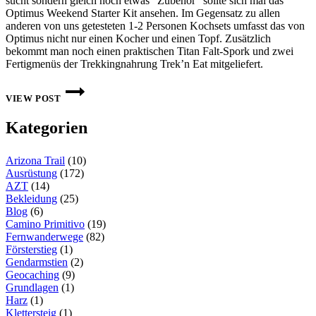
sucht sondern gleich noch etwas “Zubehör” sollte sich mal das
Optimus Weekend Starter Kit ansehen. Im Gegensatz zu allen
anderen von uns getesteten 1-2 Personen Kochsets umfasst das von
Optimus nicht nur einen Kocher und einen Topf. Zusätzlich
bekommt man noch einen praktischen Titan Falt-Spork und zwei
Fertigmenüs der Trekkingnahrung Trek’n Eat mitgeliefert.
1-
2
VIEW POST
PERSONEN
KOCHSYSTEME
Kategorien
–
OPTIMUS
WEEKEND
Arizona Trail
(10)
STARTER
KIT
Ausrüstung
(172)
AZT
(14)
Bekleidung
(25)
Blog
(6)
Camino Primitivo
(19)
Fernwanderwege
(82)
Försterstieg
(1)
Gendarmstien
(2)
Geocaching
(9)
Grundlagen
(1)
Harz
(1)
Klettersteig
(1)