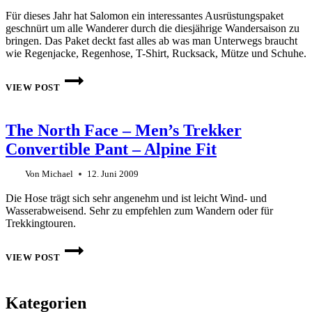
Für dieses Jahr hat Salomon ein interessantes Ausrüstungspaket
geschnürt um alle Wanderer durch die diesjährige Wandersaison zu
bringen. Das Paket deckt fast alles ab was man Unterwegs braucht
wie Regenjacke, Regenhose, T-Shirt, Rucksack, Mütze und Schuhe.
DAS
HIKING
VIEW POST
PAKET
VON
SALOMON
The North Face – Men’s Trekker
FÜR
DIE
Convertible Pant – Alpine Fit
WANDERSAISON
2010
Von
Michael
12. Juni 2009
Die Hose trägt sich sehr angenehm und ist leicht Wind- und
Wasserabweisend. Sehr zu empfehlen zum Wandern oder für
Trekkingtouren.
THE
NORTH
VIEW POST
FACE
–
MEN’S
TREKKER
Kategorien
CONVERTIBLE