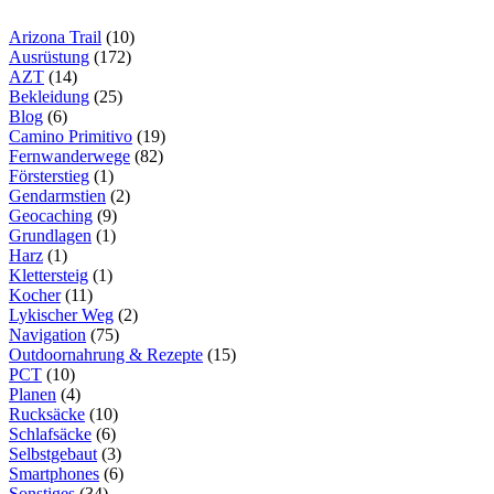
PANT
–
Arizona Trail
(10)
ALPINE
Ausrüstung
(172)
FIT
AZT
(14)
Bekleidung
(25)
Blog
(6)
Camino Primitivo
(19)
Fernwanderwege
(82)
Försterstieg
(1)
Gendarmstien
(2)
Geocaching
(9)
Grundlagen
(1)
Harz
(1)
Klettersteig
(1)
Kocher
(11)
Lykischer Weg
(2)
Navigation
(75)
Outdoornahrung & Rezepte
(15)
PCT
(10)
Planen
(4)
Rucksäcke
(10)
Schlafsäcke
(6)
Selbstgebaut
(3)
Smartphones
(6)
Sonstiges
(34)