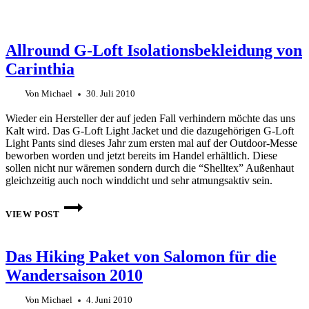
Allround G-Loft Isolationsbekleidung von
Carinthia
Von
Michael
30. Juli 2010
Wieder ein Hersteller der auf jeden Fall verhindern möchte das uns
Kalt wird. Das G-Loft Light Jacket und die dazugehörigen G-Loft
Light Pants sind dieses Jahr zum ersten mal auf der Outdoor-Messe
beworben worden und jetzt bereits im Handel erhältlich. Diese
sollen nicht nur wäremen sondern durch die “Shelltex” Außenhaut
gleichzeitig auch noch winddicht und sehr atmungsaktiv sein.
ALLROUND
G-
VIEW POST
LOFT
ISOLATIONSBEKLEIDUNG
VON
Das Hiking Paket von Salomon für die
CARINTHIA
Wandersaison 2010
Von
Michael
4. Juni 2010