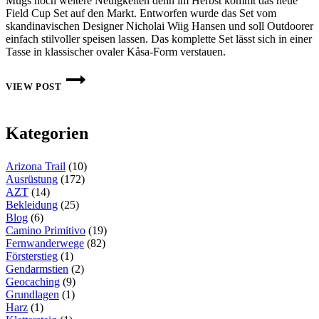
Mugs noch weitere Neuigkeiten denn im Herbst kommt das neue
Field Cup Set auf den Markt. Entworfen wurde das Set vom
skandinavischen Designer Nicholai Wiig Hansen und soll Outdoorer
einfach stilvoller speisen lassen. Das komplette Set lässt sich in einer
Tasse in klassischer ovaler Kåsa-Form verstauen.
VORSTELLUNG
DES
VIEW POST
FIELD
CUP
SETS
VON
Kategorien
PRIMUS
Arizona Trail
(10)
Ausrüstung
(172)
AZT
(14)
Bekleidung
(25)
Blog
(6)
Camino Primitivo
(19)
Fernwanderwege
(82)
Försterstieg
(1)
Gendarmstien
(2)
Geocaching
(9)
Grundlagen
(1)
Harz
(1)