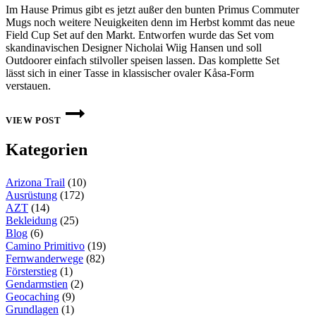
Im Hause Primus gibt es jetzt außer den bunten Primus Commuter
Mugs noch weitere Neuigkeiten denn im Herbst kommt das neue
Field Cup Set auf den Markt. Entworfen wurde das Set vom
skandinavischen Designer Nicholai Wiig Hansen und soll
Outdoorer einfach stilvoller speisen lassen. Das komplette Set
lässt sich in einer Tasse in klassischer ovaler Kåsa-Form
verstauen.
VORSTELLUNG
DES
VIEW POST
FIELD
CUP
Kategorien
SETS
VON
PRIMUS
Arizona Trail
(10)
Ausrüstung
(172)
AZT
(14)
Bekleidung
(25)
Blog
(6)
Camino Primitivo
(19)
Fernwanderwege
(82)
Försterstieg
(1)
Gendarmstien
(2)
Geocaching
(9)
Grundlagen
(1)