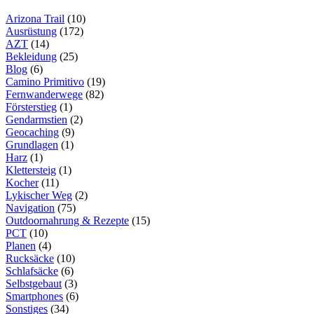
GERÄTE
Arizona Trail
(10)
Ausrüstung
(172)
AZT
(14)
Bekleidung
(25)
Blog
(6)
Camino Primitivo
(19)
Fernwanderwege
(82)
Försterstieg
(1)
Gendarmstien
(2)
Geocaching
(9)
Grundlagen
(1)
Harz
(1)
Klettersteig
(1)
Kocher
(11)
Lykischer Weg
(2)
Navigation
(75)
Outdoornahrung & Rezepte
(15)
PCT
(10)
Planen
(4)
Rucksäcke
(10)
Schlafsäcke
(6)
Selbstgebaut
(3)
Smartphones
(6)
Sonstiges
(34)