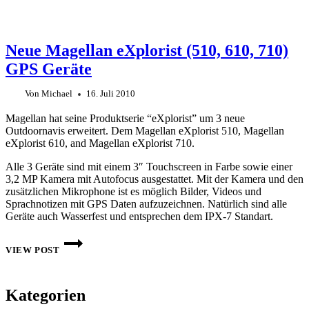
Neue Magellan eXplorist (510, 610, 710)
GPS Geräte
Von
Michael
16. Juli 2010
Magellan hat seine Produktserie “eXplorist” um 3 neue
Outdoornavis erweitert. Dem Magellan eXplorist 510, Magellan
eXplorist 610, and Magellan eXplorist 710.
Alle 3 Geräte sind mit einem 3″ Touchscreen in Farbe sowie einer
3,2 MP Kamera mit Autofocus ausgestattet. Mit der Kamera und den
zusätzlichen Mikrophone ist es möglich Bilder, Videos und
Sprachnotizen mit GPS Daten aufzuzeichnen. Natürlich sind alle
Geräte auch Wasserfest und entsprechen dem IPX-7 Standart.
NEUE
MAGELLAN
VIEW POST
EXPLORIST
(510,
610,
710)
Kategorien
GPS