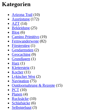
Kategorien
Unterwegs
–
Astronaut
Arizona Trail
(10)
Ice
Ausrüstung
(172)
Cream
AZT
(14)
Bekleidung
(25)
Blog
(6)
Camino Primitivo
(19)
Fernwanderwege
(82)
Försterstieg
(1)
Gendarmstien
(2)
Geocaching
(9)
Grundlagen
(1)
Harz
(1)
Klettersteig
(1)
Kocher
(11)
Lykischer Weg
(2)
Navigation
(75)
Outdoornahrung & Rezepte
(15)
PCT
(10)
Planen
(4)
Rucksäcke
(10)
Schlafsäcke
(6)
Selbstgebaut
(3)