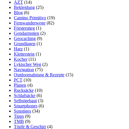
AZT
(14)
Wandersocken
Bekleidung
(25)
Blog
(6)
Camino Primitivo
(19)
Fernwanderwege
(82)
Försterstieg
(1)
Gendarmstien
(2)
Geocaching
(9)
Grundlagen
(1)
Harz
(1)
Klettersteig
(1)
Kocher
(11)
Lykischer Weg
(2)
Navigation
(75)
Outdoornahrung & Rezepte
(15)
PCT
(10)
Planen
(4)
Rucksäcke
(10)
Schlafsäcke
(6)
Selbstgebaut
(3)
Smartphones
(6)
Sonstiges
(34)
Tipps
(9)
TMB
(9)
Töpfe & Geschirr
(4)