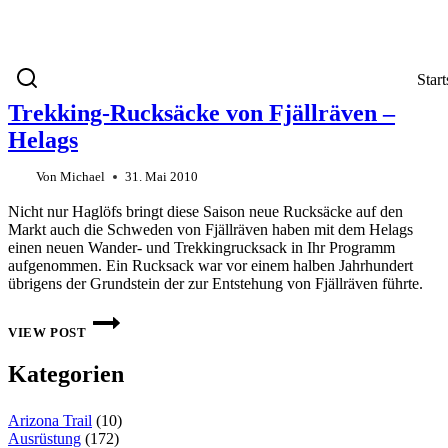
Start
Trekking-Rucksäcke von Fjällräven –
Helags
Von
Michael
31. Mai 2010
Nicht nur Haglöfs bringt diese Saison neue Rucksäcke auf den
Markt auch die Schweden von Fjällräven haben mit dem Helags
einen neuen Wander- und Trekkingrucksack in Ihr Programm
aufgenommen. Ein Rucksack war vor einem halben Jahrhundert
übrigens der Grundstein der zur Entstehung von Fjällräven führte.
TREKKING-
RUCKSÄCKE
VIEW POST
VON
FJÄLLRÄVEN
Kategorien
–
HELAGS
Arizona Trail
(10)
Ausrüstung
(172)