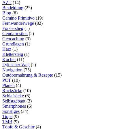
AZT
(14)
Bekleidung
(25)
Blog
(6)
Camino Primitivo
(19)
Fernwanderwege
(82)
Försterstieg
(1)
Gendarmstien
(2)
Geocaching
(9)
Grundlagen
(1)
Harz
(1)
Klettersteig
(1)
Kocher
(11)
Lykischer Weg
(2)
Navigation
(75)
Outdoornahrung & Rezepte
(15)
PCT
(10)
Planen
(4)
Rucksäcke
(10)
Schlafsäcke
(6)
Selbstgebaut
(3)
Smartphones
(6)
Sonstiges
(34)
Tipps
(9)
TMB
(9)
Töpfe & Geschirr
(4)