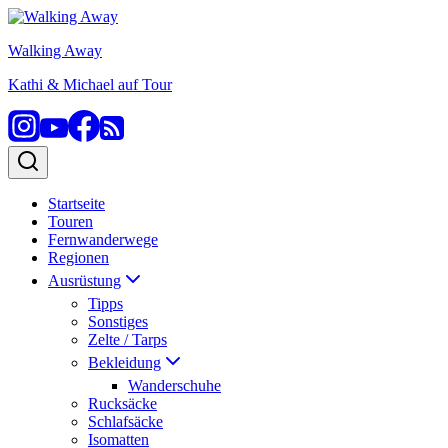
Zum
Inhalt
Walking Away
springen
Kathi & Michael auf Tour
Startseite
Touren
Fernwanderwege
Regionen
Ausrüstung
Tipps
Sonstiges
Zelte / Tarps
Bekleidung
Wanderschuhe
Rucksäcke
Schlafsäcke
Isomatten