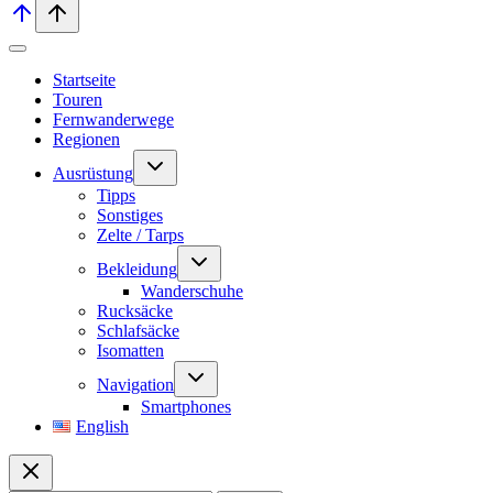
Startseite
Touren
Fernwanderwege
Regionen
Untermenü
Ausrüstung
umschalten
Tipps
Sonstiges
Zelte / Tarps
Untermenü
Bekleidung
umschalten
Wanderschuhe
Rucksäcke
Schlafsäcke
Isomatten
Untermenü
Navigation
umschalten
Smartphones
English