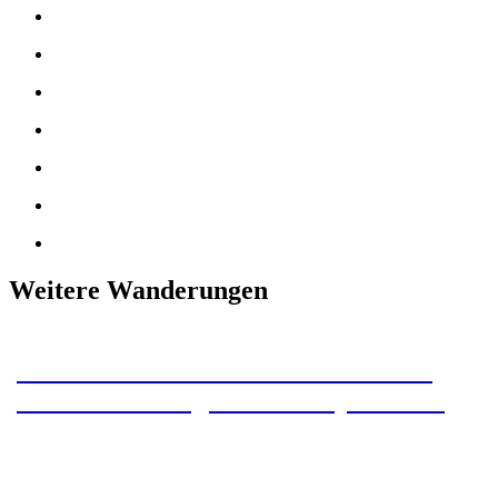
Weitere Wanderungen
Wildemanner Wandernadel – 23 km
Rundwanderung mit 4 Stempelstellen