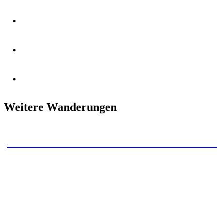
Weitere Wanderungen
Wildemanner Wandernadel – 23 km Rundw