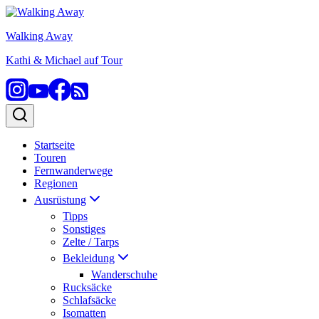
Zum
Inhalt
Walking Away
springen
Kathi & Michael auf Tour
Startseite
Touren
Fernwanderwege
Regionen
Ausrüstung
Tipps
Sonstiges
Zelte / Tarps
Bekleidung
Wanderschuhe
Rucksäcke
Schlafsäcke
Isomatten