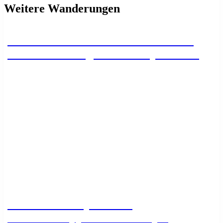
Weitere Wanderungen
Wildemanner Wandernadel – 23 km
Rundwanderung mit 4 Stempelstellen
Zwischen Eselsplatz und
Kuckholzklippe – Eine Stempel