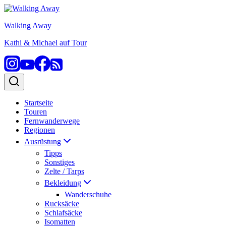
Zum
Inhalt
Walking Away
springen
Kathi & Michael auf Tour
Startseite
Touren
Fernwanderwege
Regionen
Ausrüstung
Tipps
Sonstiges
Zelte / Tarps
Bekleidung
Wanderschuhe
Rucksäcke
Schlafsäcke
Isomatten