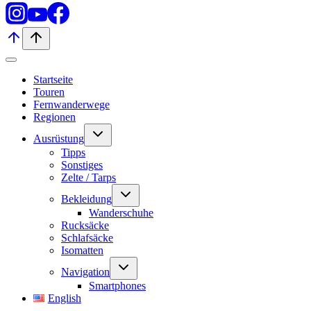
Startseite
Touren
Fernwanderwege
Regionen
Untermenü
Ausrüstung
umschalten
Tipps
Sonstiges
Zelte / Tarps
Untermenü
Bekleidung
umschalten
Wanderschuhe
Rucksäcke
Schlafsäcke
Isomatten
Untermenü
Navigation
umschalten
Smartphones
English