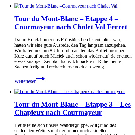
Mont-
Blanc
–
Tour du Mont-Blanc – Etappe 4 –
Etappe
5
Courmayeur nach Chalet Val Ferret
–
Chalet
Da im Hotelzimmer das Frühstück bereits enthalten war,
Val
hatten wir eine gute Ausrede, den Tag langsam anzugehen.
Ferret
Wir trafen uns um 8 Uhr und machten das Buffet unsicher.
nach
Kurz darauf brach Maciek auch schon wieder auf, da er einen
La
etwas knappen Zeitplan hatte. Ich packte in Ruhe meine
Fouly
Sachen fertig und recherchierte noch ein wenig…
Tour
Weiterlesen
du
Mont-
Blanc
–
Tour du Mont-Blanc – Etappe 3 – Les
Etappe
4
Chapieux nach Courmayeur
–
Courmayeur
Heute teilte sich unsere Wandergruppe. Aufgrund des
nach
schlechten Wetters und der immer noch aktuellen
Chalet