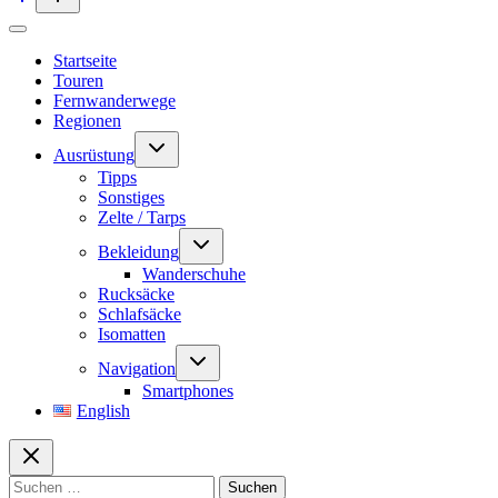
de
bivouac
Startseite
Touren
Fernwanderwege
Regionen
Untermenü
Ausrüstung
umschalten
Tipps
Sonstiges
Zelte / Tarps
Untermenü
Bekleidung
umschalten
Wanderschuhe
Rucksäcke
Schlafsäcke
Isomatten
Untermenü
Navigation
umschalten
Smartphones
English
Suchen