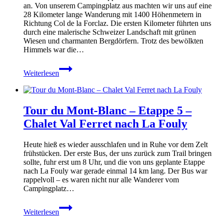
an. Von unserem Campingplatz aus machten wir uns auf eine
la
28 Kilometer lange Wanderung mit 1400 Höhenmetern in
Forclaz
Richtung Col de la Forclaz. Die ersten Kilometer führten uns
nach
durch eine malerische Schweizer Landschaft mit grünen
Tré-
Wiesen und charmanten Bergdörfern. Trotz des bewölkten
le-
Himmels war die…
Champ
Tour
Weiterlesen
du
Mont-
Blanc
–
Tour du Mont-Blanc – Etappe 5 –
Etappe
6
Chalet Val Ferret nach La Fouly
–
La
Heute hieß es wieder ausschlafen und in Ruhe vor dem Zelt
Fouly
frühstücken. Der erste Bus, der uns zurück zum Trail bringen
nach
sollte, fuhr erst um 8 Uhr, und die von uns geplante Etappe
Col
nach La Fouly war gerade einmal 14 km lang. Der Bus war
de
rappelvoll – es waren nicht nur alle Wanderer vom
la
Campingplatz…
Forclaz
Tour
Weiterlesen
du