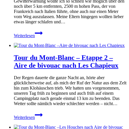
Gewitterwarnung wollte ich so schnell wie möglich über den
Val
noch über 5 km entfernten, 2500 m hohen Pass, der von
Ferret
Frankreich nach Italien führte, ohne auch nur einen Meter
vom Weg auszulassen. Meine Eltern hingegen wollten lieber
etwas länger schlafen und…
Tour
Weiterlesen
du
Mont-
Blanc
–
Tour du Mont-Blanc – Etappe 2 –
Etappe
3
Aire de bivouac nach Les Chapieux
–
Les
Der Regen dauerte die ganze Nacht an, hörte aber
Chapieux
glücklicherweise auf, als mich der Ruf der Natur aus dem Zelt
nach
hin zum Klohäuschen trieb. Wir hatten uns vorgenommen,
Courmayeur
unseren Tag früh zu beginnen und auch früh auf einem
Campingplatz nach gerade einmal 13 km zu beenden. Das
Wetter sollte nämlich wieder schlechter werden – nicht…
Tour
Weiterlesen
du
Mont-
Blanc