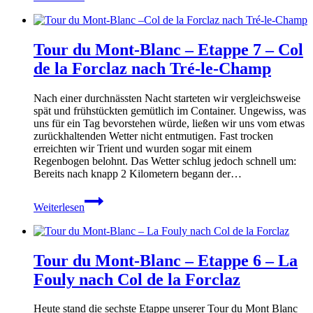
Mont-
Blanc
–
Tour du Mont-Blanc – Etappe 7 – Col
Etappe
8
de la Forclaz nach Tré-le-Champ
–
Tré-
Nach einer durchnässten Nacht starteten wir vergleichsweise
le-
spät und frühstückten gemütlich im Container. Ungewiss, was
Champ
uns für ein Tag bevorstehen würde, ließen wir uns vom etwas
nach
zurückhaltenden Wetter nicht entmutigen. Fast trocken
Les
erreichten wir Trient und wurden sogar mit einem
Houches
Regenbogen belohnt. Das Wetter schlug jedoch schnell um:
Bereits nach knapp 2 Kilometern begann der…
Tour
Weiterlesen
du
Mont-
Blanc
–
Tour du Mont-Blanc – Etappe 6 – La
Etappe
7
Fouly nach Col de la Forclaz
–
Col
Heute stand die sechste Etappe unserer Tour du Mont Blanc
de