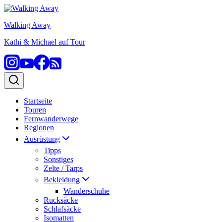
Zum
Inhalt
Walking Away
springen
Kathi & Michael auf Tour
Startseite
Touren
Fernwanderwege
Regionen
Ausrüstung
Tipps
Sonstiges
Zelte / Tarps
Bekleidung
Wanderschuhe
Rucksäcke
Schlafsäcke
Isomatten