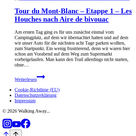
–
Tour du Mont-Blanc – Etappe 1 – Les
Etappe
2
Houches nach Aire de bivouac
–
Aire
Am ersten Tag ging es für uns zunächst einmal vom
de
Campingplatz, auf dem wir übernachtet hatten und auf dem
bivouac
wir unser Auto für die nächsten acht Tage parken wollten,
nach
zum Startpunkt. Ein wenig frustrierend, denn wir waren hier
Les
schon am Vorabend auf dem Weg zum Supermarkt
Chapieux
vorbeigelaufen. Man kann den Trail allerdings nicht starten,
ohne…
Tour
Weiterlesen
du
Mont-
Cookie-Richtlinie (EU)
Blanc
Datenschutzerklärung
–
Impressum
Etappe
1
© 2026 Walking Away...
–
Les
Houches
nach
Aire