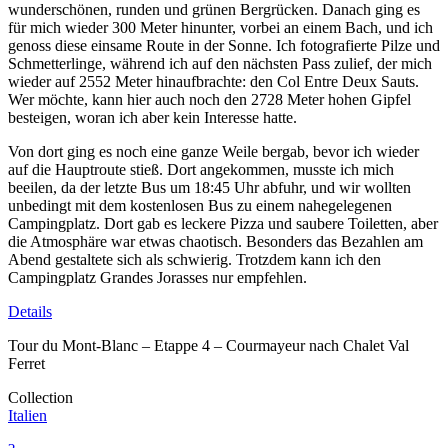
wunderschönen, runden und grünen Bergrücken. Danach ging es
für mich wieder 300 Meter hinunter, vorbei an einem Bach, und ich
genoss diese einsame Route in der Sonne. Ich fotografierte Pilze und
Schmetterlinge, während ich auf den nächsten Pass zulief, der mich
wieder auf 2552 Meter hinaufbrachte: den Col Entre Deux Sauts.
Wer möchte, kann hier auch noch den 2728 Meter hohen Gipfel
besteigen, woran ich aber kein Interesse hatte.
Von dort ging es noch eine ganze Weile bergab, bevor ich wieder
auf die Hauptroute stieß. Dort angekommen, musste ich mich
beeilen, da der letzte Bus um 18:45 Uhr abfuhr, und wir wollten
unbedingt mit dem kostenlosen Bus zu einem nahegelegenen
Campingplatz. Dort gab es leckere Pizza und saubere Toiletten, aber
die Atmosphäre war etwas chaotisch. Besonders das Bezahlen am
Abend gestaltete sich als schwierig. Trotzdem kann ich den
Campingplatz Grandes Jorasses nur empfehlen.
Details
Tour du Mont-Blanc – Etappe 4 – Courmayeur nach Chalet Val
Ferret
Collection
Italien