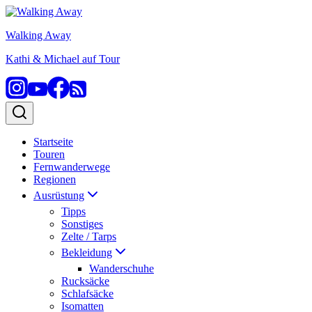
Zum
Inhalt
Walking Away
springen
Kathi & Michael auf Tour
Startseite
Touren
Fernwanderwege
Regionen
Ausrüstung
Tipps
Sonstiges
Zelte / Tarps
Bekleidung
Wanderschuhe
Rucksäcke
Schlafsäcke
Isomatten