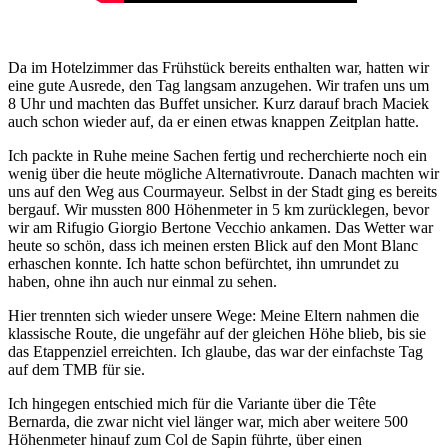
Da im Hotelzimmer das Frühstück bereits enthalten war, hatten wir
eine gute Ausrede, den Tag langsam anzugehen. Wir trafen uns um
8 Uhr und machten das Buffet unsicher. Kurz darauf brach Maciek
auch schon wieder auf, da er einen etwas knappen Zeitplan hatte.
Ich packte in Ruhe meine Sachen fertig und recherchierte noch ein
wenig über die heute mögliche Alternativroute. Danach machten wir
uns auf den Weg aus Courmayeur. Selbst in der Stadt ging es bereits
bergauf. Wir mussten 800 Höhenmeter in 5 km zurücklegen, bevor
wir am Rifugio Giorgio Bertone Vecchio ankamen. Das Wetter war
heute so schön, dass ich meinen ersten Blick auf den Mont Blanc
erhaschen konnte. Ich hatte schon befürchtet, ihn umrundet zu
haben, ohne ihn auch nur einmal zu sehen.
Hier trennten sich wieder unsere Wege: Meine Eltern nahmen die
klassische Route, die ungefähr auf der gleichen Höhe blieb, bis sie
das Etappenziel erreichten. Ich glaube, das war der einfachste Tag
auf dem TMB für sie.
Ich hingegen entschied mich für die Variante über die Tête
Bernarda, die zwar nicht viel länger war, mich aber weitere 500
Höhenmeter hinauf zum Col de Sapin führte, über einen