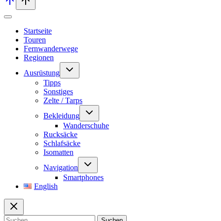
Startseite
Touren
Fernwanderwege
Regionen
Untermenü
Ausrüstung
umschalten
Tipps
Sonstiges
Zelte / Tarps
Untermenü
Bekleidung
umschalten
Wanderschuhe
Rucksäcke
Schlafsäcke
Isomatten
Untermenü
Navigation
umschalten
Smartphones
English
Suchen