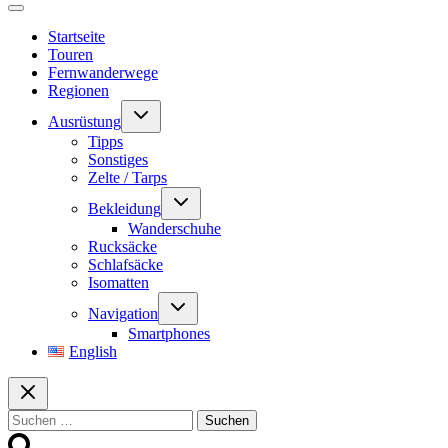
Startseite
Touren
Fernwanderwege
Regionen
Untermenü
Ausrüstung
umschalten
Tipps
Sonstiges
Zelte / Tarps
Untermenü
Bekleidung
umschalten
Wanderschuhe
Rucksäcke
Schlafsäcke
Isomatten
Untermenü
Navigation
umschalten
Smartphones
English
Suchen
nach: