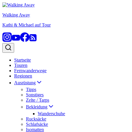
Zum
Inhalt
Walking Away
springen
Kathi & Michael auf Tour
Startseite
Touren
Fernwanderwege
Regionen
Ausrüstung
Tipps
Sonstiges
Zelte / Tarps
Bekleidung
Wanderschuhe
Rucksäcke
Schlafsäcke
Isomatten