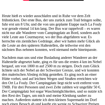
Heute hieß es wieder ausschlafen und in Ruhe vor dem Zelt
frühstücken. Der erste Bus, der uns zurück zum Trail bringen sollte,
fuhr erst um 8 Uhr, und die von uns geplante Etappe nach La Fouly
war gerade einmal 14 km lang. Der Bus war rappelvoll – es waren
nicht nur alle Wanderer vom Campingplatz an Bord, sondern auch
viele Leute aus Courmayeur, wo der Bus abgefahren war. Es
herrschte ein ziemliches Gedränge, aber wir hatten mehr Glück als
die Leute an den späteren Haltestellen, die teilweise erst den
nächsten Bus nehmen konnten, weil niemand mehr hineinpasste.
Nachdem man uns und eine Busladung anderer Wanderer an der
Haltestelle abgesetzt hatte, ging es für uns die ersten 4 km im Nebel
bergauf, um von 1800 m auf 2500 m zu steigen. Doch zum Glück
lichtete sich der Nebel an der Schweizer Grenze, und wir konnten
den malerischen Abstieg richtig genießen. Es ging noch an einer
Hütte vorbei, und auf leichten Wegen und Straßen erreichten wir
den Ort La Fouly. Der Campingplatz liegt nicht weit entfernt vom
TMB. Für drei Personen und zwei Zelte zahlten wir ungefähr 50 €.
Der Campingplatz bot sogar Waschmöglichkeiten, und so nutzte ich
den Rest des Tages, um mich und meine Kleidung sauber zu
machen. Außerdem stattete ich dem kleinen Supermarkt im Dorf
noch einen Besuch ab und kaufte ein wenig zu Schweizer Preisen