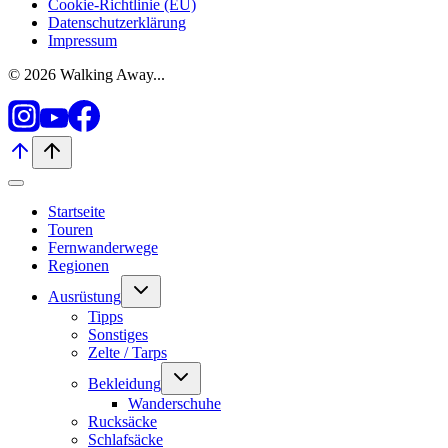
Cookie-Richtlinie (EU)
Datenschutzerklärung
Impressum
© 2026 Walking Away...
Startseite
Touren
Fernwanderwege
Regionen
Untermenü
Ausrüstung
umschalten
Tipps
Sonstiges
Zelte / Tarps
Untermenü
Bekleidung
umschalten
Wanderschuhe
Rucksäcke
Schlafsäcke