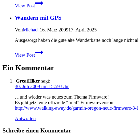
iPhone
View Post
4
Outdoor-
Wandern mit GPS
Case
–
Die
Von
Michael
16. März 2009
17. April 2025
Otterbox
Defender
Ausgesorgt haben die gute alte Wanderkarte noch lange nicht 
im
Wandern
Praxistest
View Post
mit
GPS
Ein Kommentar
GreatHiker
sagt:
30. Juli 2009 um 15:59 Uhr
…und wieder was neues zum Thema Firmware!
Es gibt jetzt eine offizielle “final” Firmwareversion:
http://www.walking-away.de/garmin-oregon-neue-firmware-3-
Antworten
Schreibe einen Kommentar