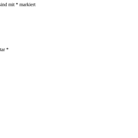
sind mit
*
markiert
tar
*