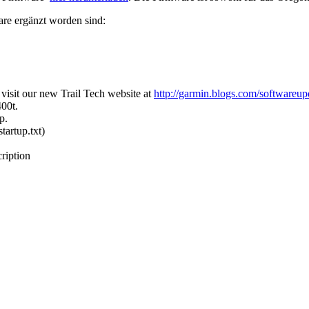
ware ergänzt worden sind:
visit our new Trail Tech website at
http://garmin.blogs.com/softwareupda
00t.
p.
tartup.txt)
ription