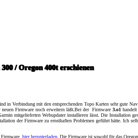
300 / Oregon 400t erschienen
d in Verbindung mit den entsprechenden Topo Karten sehr gute Navig
r neuen Firmware noch erweitern läßt.
Bei der Firmware
3.o1
handelt
rmin mitgelieferten Webupdater installieren lässt. Die Installation g
stallation der Firmware zu ernsthaften Problemen geführt hätte. Ich sel
ie Firmware
hier herunterladen
. Die Firmware ist sowohl für das Oregon