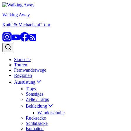
Zum
Inhalt
Walking Away
springen
Kathi & Michael auf Tour
Startseite
Touren
Fernwanderwege
Regionen
Ausrüstung
Tipps
Sonstiges
Zelte / Tarps
Bekleidung
Wanderschuhe
Rucksäcke
Schlafsäcke
Isomatten