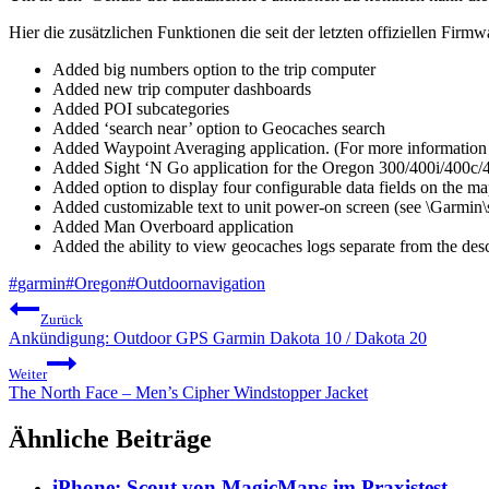
Hier die zusätzlichen Funktionen die seit der letzten offiziellen Firm
Added big numbers option to the trip computer
Added new trip computer dashboards
Added POI subcategories
Added ‘search near’ option to Geocaches search
Added Waypoint Averaging application. (For more information 
Added Sight ‘N Go application for the Oregon 300/400i/400c/4
Added option to display four configurable data fields on the ma
Added customizable text to unit power-on screen (see \Garmin\s
Added Man Overboard application
Added the ability to view geocaches logs separate from the desc
Schlagworte:
#
garmin
#
Oregon
#
Outdoornavigation
Beitragsnavigation
Zurück
Ankündigung: Outdoor GPS Garmin Dakota 10 / Dakota 20
Weiter
The North Face – Men’s Cipher Windstopper Jacket
Ähnliche Beiträge
iPhone: Scout von MagicMaps im Praxistest