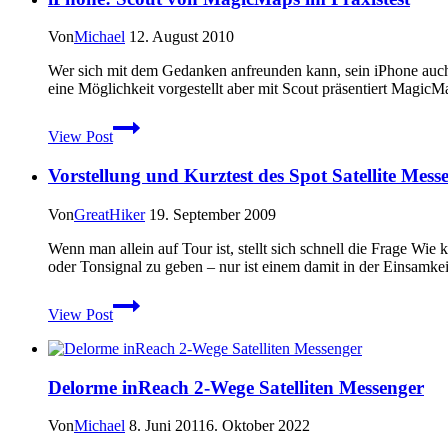
Von
Michael
12. August 2010
Wer sich mit dem Gedanken anfreunden kann, sein iPhone auch 
eine Möglichkeit vorgestellt aber mit Scout präsentiert Magic
iPhone:
View Post
Scout
von
Vorstellung und Kurztest des Spot Satellite Mess
MagicMaps
im
Praxistest
Von
GreatHiker
19. September 2009
Wenn man allein auf Tour ist, stellt sich schnell die Frage Wie 
oder Tonsignal zu geben – nur ist einem damit in der Einsamkei
Vorstellung
View Post
und
Kurztest
des
Spot
Delorme inReach 2-Wege Satelliten Messenger
Satellite
Messenger
Von
Michael
8. Juni 2011
6. Oktober 2022