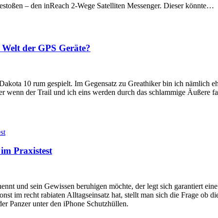
gestoßen – den inReach 2-Wege Satelliten Messenger. Dieser könnte…
e Welt der GPS Geräte?
 Dakota 10 rum gespielt. Im Gegensatz zu Greathiker bin ich nämlich 
er wenn der Trail und ich eins werden durch das schlammige Äußere fa
im Praxistest
nennt und sein Gewissen beruhigen möchte, der legt sich garantiert ein
nst im recht rabiaten Alltagseinsatz hat, stellt man sich die Frage o
 der Panzer unter den iPhone Schutzhüllen.