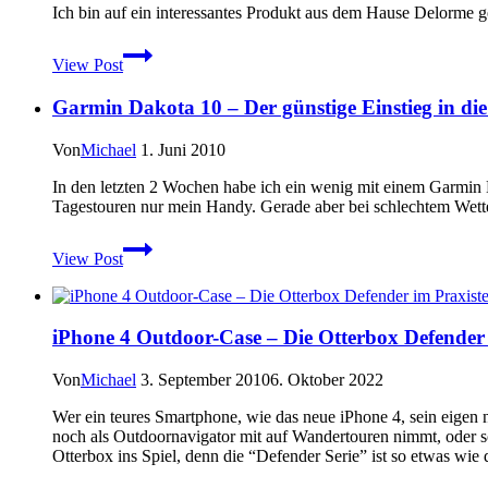
Ich bin auf ein interessantes Produkt aus dem Hause Delorme 
Delorme
View Post
inReach
2-
Garmin Dakota 10 – Der günstige Einstieg in di
Wege
Satelliten
Messenger
Von
Michael
1. Juni 2010
In den letzten 2 Wochen habe ich ein wenig mit einem Garmin
Tagestouren nur mein Handy. Gerade aber bei schlechtem Wett
Garmin
View Post
Dakota
10
–
Der
iPhone 4 Outdoor-Case – Die Otterbox Defender 
günstige
Einstieg
in
Von
Michael
3. September 2010
6. Oktober 2022
die
Wer ein teures Smartphone, wie das neue iPhone 4, sein eigen 
Welt
noch als Outdoornavigator mit auf Wandertouren nimmt, oder so
der
Otterbox ins Spiel, denn die “Defender Serie” ist so etwas wie
GPS
Geräte?