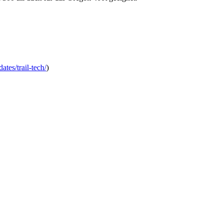
tes/trail-tech/
)