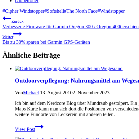
Globetrotter
Schlagworte:
#
Cipher Windstopper
#
Softshell
#
The North Face
#
Windstopper
Beitragsnavigation
Zurück
Verbesserte Firmware für Garmin Oregon 300 / Oregon 400t erschie
Weiter
Bis zu 30% sparen bei Garmin GPS-Geräten
Ähnliche Beiträge
Outdoorverpflegung: Nahrungsmittel am Weges
Von
Michael
13. August 2010
2. November 2023
Ich bin auf dem Nerdcore Blog über Mundraub gestolpert. Ein 
Maps Karte kann man sich dort die Positionen von verschiedene
weitere Fundorte von Leckerein mit anderen teilen.
Outdoorverpflegung:
View Post
Nahrungsmittel
am