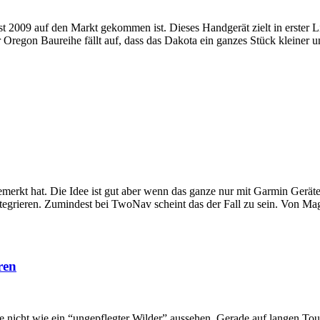
st 2009 auf den Markt gekommen ist. Dieses Handgerät zielt in erster
egon Baureihe fällt auf, dass das Dakota ein ganzes Stück kleiner un
t hat. Die Idee ist gut aber wenn das ganze nur mit Garmin Geräten n
tegrieren. Zumindest bei TwoNav scheint das der Fall zu sein. Von Mag
ren
 nicht wie ein “ungepflegter Wilder” aussehen. Gerade auf langen Tour