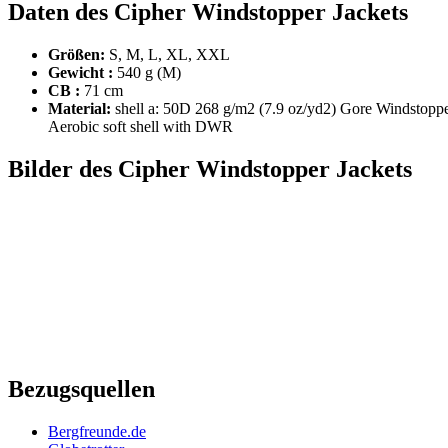
Daten des Cipher Windstopper Jackets
Größen:
S, M, L, XL, XXL
Gewicht :
540 g (M)
CB :
71 cm
Material:
shell a: 50D 268 g/m2 (7.9 oz/yd2) Gore Windstopp
Aerobic soft shell with DWR
Bilder des Cipher Windstopper Jackets
Bezugsquellen
Bergfreunde.de