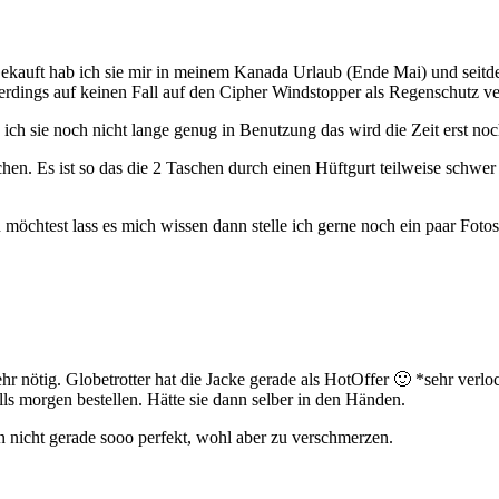
. Gekauft hab ich sie mir in meinem Kanada Urlaub (Ende Mai) und seit
erdings auf keinen Fall auf den Cipher Windstopper als Regenschutz ver
be ich sie noch nicht lange genug in Benutzung das wird die Zeit erst n
ichen. Es ist so das die 2 Taschen durch einen Hüftgurt teilweise schw
möchtest lass es mich wissen dann stelle ich gerne noch ein paar Fotos
ehr nötig. Globetrotter hat die Jacke gerade als HotOffer 🙂 *sehr verl
ls morgen bestellen. Hätte sie dann selber in den Händen.
un nicht gerade sooo perfekt, wohl aber zu verschmerzen.