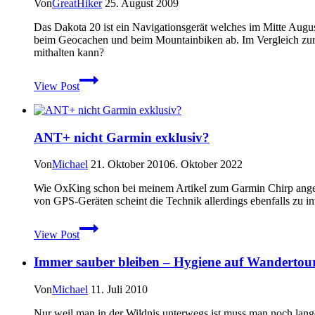
Zollverein
Von
GreatHiker
25. August 2009
Das Dakota 20 ist ein Navigationsgerät welches im Mitte Augu
beim Geocachen und beim Mountainbiken ab. Im Vergleich zur Or
mithalten kann?
Garmin
View Post
Dakota
20
beim
Wandern
ANT+ nicht Garmin exklusiv?
–
Test
und
Von
Michael
21. Oktober 2010
6. Oktober 2022
Erfahrungen
Wie OxKing schon bei meinem Artikel zum Garmin Chirp angemerk
mit
von GPS-Geräten scheint die Technik allerdings ebenfalls zu in
dem
neuen
ANT+
Outdoornavi
View Post
nicht
Garmin
Immer sauber bleiben – Hygiene auf Wandertou
exklusiv?
Von
Michael
11. Juli 2010
Nur weil man in der Wildnis unterwegs ist muss man noch lange