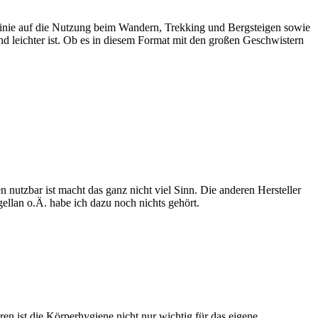
 Linie auf die Nutzung beim Wandern, Trekking und Bergsteigen sowie
d leichter ist. Ob es in diesem Format mit den großen Geschwistern
utzbar ist macht das ganz nicht viel Sinn. Die anderen Hersteller
ellan o.Ä. habe ich dazu noch nichts gehört.
en ist die Körperhygiene nicht nur wichtig für das eigene