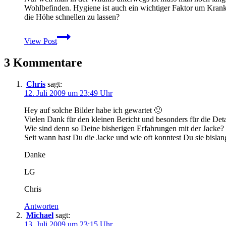
Wohlbefinden. Hygiene ist auch ein wichtiger Faktor um Kran
die Höhe schnellen zu lassen?
Immer
View Post
sauber
bleiben
3 Kommentare
–
Hygiene
auf
Chris
sagt:
Wandertouren
12. Juli 2009 um 23:49 Uhr
Hey auf solche Bilder habe ich gewartet 🙂
Vielen Dank für den kleinen Bericht und besonders für die Detai
Wie sind denn so Deine bisherigen Erfahrungen mit der Jacke?
Seit wann hast Du die Jacke und wie oft konntest Du sie bislan
Danke
LG
Chris
Antworten
Michael
sagt:
13. Juli 2009 um 23:15 Uhr