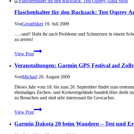
Wegesrand
Flaschenhalter für den Rucksack: Test Osprey 
Von
GreatHiker
19. Juli 2009
…..und? Habt ihr auch Probleme und Schmerzen in einem Schu
zu zerren!
Flaschenhalter
View Post
für
den
Veranstaltungen: Garmin GPS Festival auf Zollv
Rucksack:
Test
Osprey
Von
Michael
20. August 2009
Aqua
Stow
Dieses Jahr vom 18. bis zum 20. September findet zum erstenmal
ehemaliges Zechen- und Krokereigelände handelt.Hier dreht sic
zu Besuchen und sind sehr interessant für Geocacher.
Veranstaltungen:
View Post
Garmin
GPS
Garmin Dakota 20 beim Wandern – Test und Er
Festival
auf