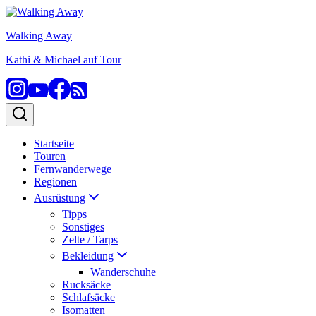
Zum
Inhalt
Walking Away
springen
Kathi & Michael auf Tour
Startseite
Touren
Fernwanderwege
Regionen
Ausrüstung
Tipps
Sonstiges
Zelte / Tarps
Bekleidung
Wanderschuhe
Rucksäcke
Schlafsäcke
Isomatten