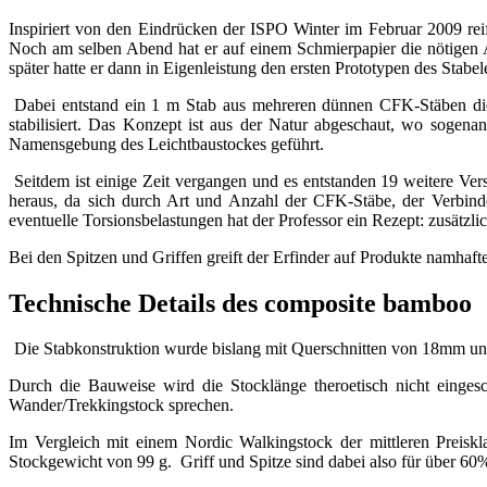
Inspiriert von den Eindrücken der ISPO Winter im Februar 2009 rei
Noch am selben Abend hat er auf einem Schmierpapier die nötigen A
später hatte er dann in Eigenleistung den ersten Prototypen des Stabele
Dabei entstand ein 1 m Stab aus mehreren dünnen CFK-Stäben di
stabilisiert. Das Konzept ist aus der Natur abgeschaut, wo sogena
Namensgebung des Leichtbaustockes geführt.
Seitdem ist einige Zeit vergangen und es entstanden 19 weitere Ver
heraus, da sich durch Art und Anzahl der CFK-Stäbe, der Verbinde
eventuelle Torsionsbelastungen hat der Professor ein Rezept: zusätz
Bei den Spitzen und Griffen greift der Erfinder auf Produkte namhaft
Technische Details des composite bamboo
Die Stabkonstruktion wurde bislang mit Querschnitten von 18mm un
Durch die Bauweise wird die Stocklänge theroetisch nicht einges
Wander/Trekkingstock sprechen.
Im Vergleich mit einem Nordic Walkingstock der mittleren Preiskl
Stockgewicht von 99 g. Griff und Spitze sind dabei also für über 6