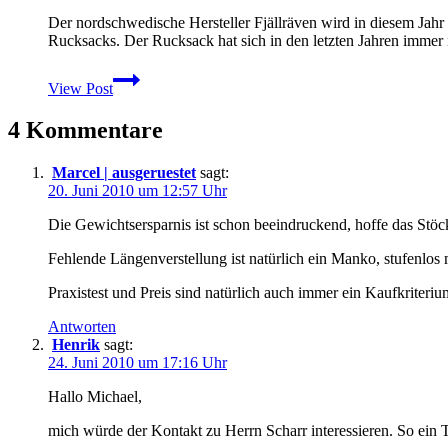
nach
einem
Der nordschwedische Hersteller Fjällräven wird in diesem Jahr s
Jahr
Rucksacks. Der Rucksack hat sich in den letzten Jahren immer m
Fjällräven
View Post
feiert
Geburtstag
4 Kommentare
mit
Sonderedition
des
Marcel | ausgeruestet
sagt:
Kånken-
20. Juni 2010 um 12:57 Uhr
Rucksacks
Die Gewichtsersparnis ist schon beeindruckend, hoffe das Stö
Fehlende Längenverstellung ist natürlich ein Manko, stufenlos 
Praxistest und Preis sind natürlich auch immer ein Kaufkriterium
Antworten
Henrik
sagt:
24. Juni 2010 um 17:16 Uhr
Hallo Michael,
mich würde der Kontakt zu Herrn Scharr interessieren. So ein 