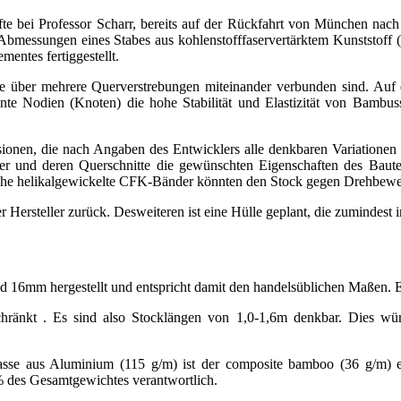
fte bei Professor Scharr, bereits auf der Rückfahrt von München nac
bmessungen eines Stabes aus kohlenstofffaservertärktem Kunststoff 
mentes fertiggestellt.
e über mehrere Querverstrebungen miteinander verbunden sind. Auf
nnte Nodien (Knoten) die hohe Stabilität und Elastizität von Bambu
sionen, die nach Angaben des Entwicklers alle denkbaren Variationen 
r und deren Querschnitte die gewünschten Eigenschaften des Bautei
liche helikalgewickelte CFK-Bänder könnten den Stock gegen Drehbeweg
er Hersteller zurück. Desweiteren ist eine Hülle geplant, die zumindes
d 16mm hergestellt und entspricht damit den handelsüblichen Maßen. 
chränkt . Es sind also Stocklängen von 1,0-1,6m denkbar. Dies wür
asse aus Aluminium (115 g/m) ist der composite bamboo (36 g/m) ei
0% des Gesamtgewichtes verantwortlich.