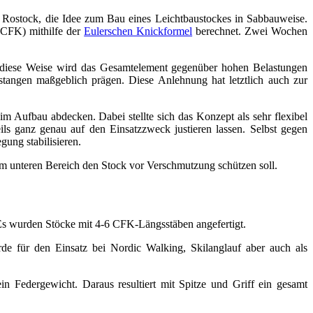
h Rostock, die Idee zum Bau eines Leichtbaustockes in Sabbauweise.
(CFK) mithilfe der
Eulerschen Knickformel
berechnet. Zwei Wochen
 diese Weise wird das Gesamtelement gegenüber hohen Belastungen
sstangen maßgeblich prägen. Diese Anlehnung hat letztlich auch zur
im Aufbau abdecken. Dabei stellte sich das Konzept als sehr flexibel
ls ganz genau auf den Einsatzzweck justieren lassen. Selbst gegen
ung stabilisieren.
t im unteren Bereich den Stock vor Verschmutzung schützen soll.
Es wurden Stöcke mit 4-6 CFK-Längsstäben angefertigt.
de für den Einsatz bei Nordic Walking, Skilanglauf aber auch als
n Federgewicht. Daraus resultiert mit Spitze und Griff ein gesamt