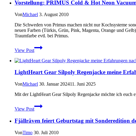
Vorstellung: PRIMUS Cold & Hot Neon Vacuum
2010
–
Test
Von
Michael
3. August 2010
und
Erfahrungsbericht
Die Schweden von Primus machen nicht nur Kochsysteme sonde
neuen Farben (Türkis, Grün, Pink, Magenta, Orange und Gelb) g
Traumfarbe evtl. bei Primus.
Vorstellung:
View Post
PRIMUS
Cold
&
Hot
LightHeart Gear Silpoly Regenjacke meine Erf
Neon
Vacuum
Bottle
Von
Michael
30. Januar 2024
11. Juni 2025
Mit der LightHeart Gear Silpoly Regenjacke möchte ich euch ei
LightHeart
View Post
Gear
Silpoly
Fjällräven feiert Geburtstag mit Sonderedition
Regenjacke
meine
Erfahrungen
Von
Timo
30. Juli 2010