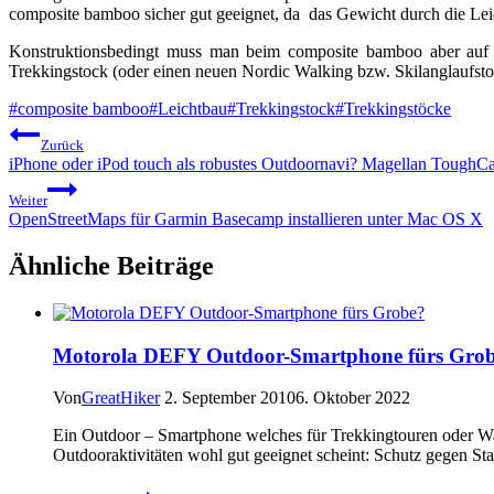
composite bamboo sicher gut geeignet, da das Gewicht durch die Le
Konstruktionsbedingt muss man beim composite bamboo aber auf die
Trekkingstock (oder einen neuen Nordic Walking bzw. Skilanglaufstoc
Schlagworte:
#
composite bamboo
#
Leichtbau
#
Trekkingstock
#
Trekkingstöcke
Beitragsnavigation
Zurück
iPhone oder iPod touch als robustes Outdoornavi? Magellan ToughC
Weiter
OpenStreetMaps für Garmin Basecamp installieren unter Mac OS X
Ähnliche Beiträge
Motorola DEFY Outdoor-Smartphone fürs Gro
Von
GreatHiker
2. September 2010
6. Oktober 2022
Ein Outdoor – Smartphone welches für Trekkingtouren oder Wan
Outdooraktivitäten wohl gut geeignet scheint: Schutz gegen 
Motorola