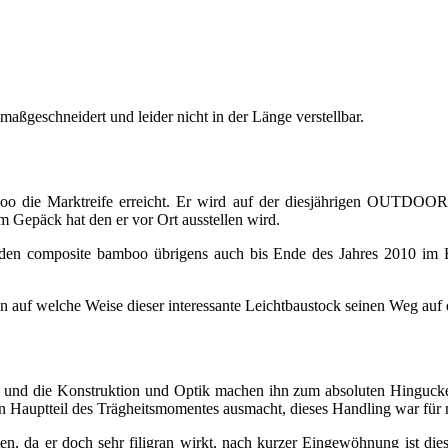
aßgeschneidert und leider nicht in der Länge verstellbar.
o die Marktreife erreicht. Er wird auf der diesjährigen OUTDOOR 
m Gepäck hat den er vor Ort ausstellen wird.
ich den composite bamboo übrigens auch bis Ende des Jahres 2010 im 
uf welche Weise dieser interessante Leichtbaustock seinen Weg auf d
 und die Konstruktion und Optik machen ihn zum absoluten Hingucker
en Hauptteil des Trägheitsmomentes ausmacht, dieses Handling war für
, da er doch sehr filigran wirkt, nach kurzer Eingewöhnung ist dies j