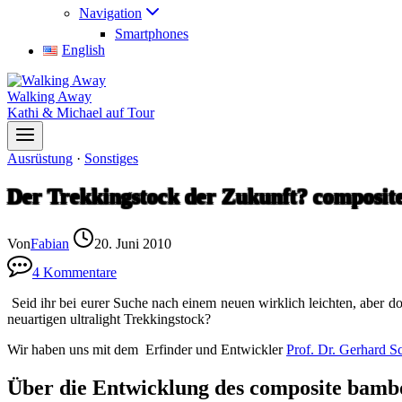
Navigation
Smartphones
English
Walking Away
Kathi & Michael auf Tour
Ausrüstung
·
Sonstiges
Der Trekkingstock der Zukunft? composit
Von
Fabian
20. Juni 2010
4 Kommentare
Seid ihr bei eurer Suche nach einem neuen wirklich leichten, aber d
neuartigen ultralight Trekkingstock?
Wir haben uns mit dem Erfinder und Entwickler
Prof. Dr. Gerhard S
Über die Entwicklung des composite bamb