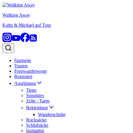
Zum
Inhalt
Walking Away
springen
Kathi & Michael auf Tour
Startseite
Touren
Fernwanderwege
Regionen
Ausrüstung
Tipps
Sonstiges
Zelte / Tarps
Bekleidung
Wanderschuhe
Rucksäcke
Schlafsäcke
Isomatten