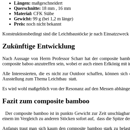
Längen:
maßgeschneidert
Querschnitte:
18 mm , 16 mm
Material:
CFK Stäbe
Gewicht:
99 g (bei 1,2 m länge)
Preis:
noch nicht bekannt
Konstruktionsbedingt sind die Leichtbaustöcke je nach Einsatzzweck m
Zukünftige Entwicklung
Nach Aussage von Herrn Professor Scharr hat der composite bambo
composite baboo anzutreffen sein, wobei er auch einen Erlkönig mit i
Alle Interessierten, die es nicht zur Outdoor schaffen, können s
Ausstellung zum Thema Leichtbau statt.
Es wird wohl maßgeblich von der Resonanz auf den Messen abhängen a
Fazit zum composite bamboo
Der composite bamboo ist in punkto Gewicht zur Zeit unschlagbar
einem im Vergleich zu anderen Stöcken sofort auf, dass die Spitze d
Anfangs traut man sich kaum den composite bamboo stark zu belasten