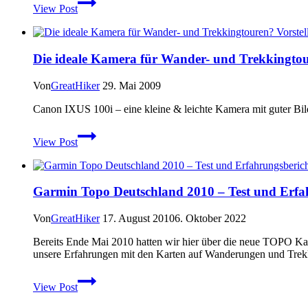
View Post
DEFY
Outdoor-
Smartphone
fürs
Die ideale Kamera für Wander- und Trekkingto
Grobe?
Von
GreatHiker
29. Mai 2009
Canon IXUS 100i – eine kleine & leichte Kamera mit guter Bil
Die
View Post
ideale
Kamera
für
Wander-
Garmin Topo Deutschland 2010 – Test und Erfa
und
Trekkingtouren?
Vorstellung
Von
GreatHiker
17. August 2010
6. Oktober 2022
Canon
Bereits Ende Mai 2010 hatten wir hier über die neue TOPO Ka
IXUS
unsere Erfahrungen mit den Karten auf Wanderungen und Trek
100IS
Garmin
View Post
Topo
Deutschland