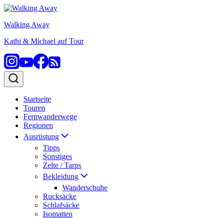
Zum
Inhalt
Walking Away
springen
Kathi & Michael auf Tour
Startseite
Touren
Fernwanderwege
Regionen
Ausrüstung
Tipps
Sonstiges
Zelte / Tarps
Bekleidung
Wanderschuhe
Rucksäcke
Schlafsäcke
Isomatten