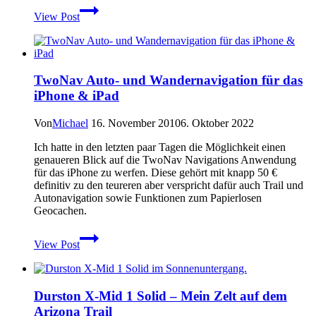
Garmin
View Post
Topo
Deutschland
2010
–
Test
TwoNav Auto- und Wandernavigation für das
und
iPhone & iPad
Erfahrungsbericht
Von
Michael
16. November 2010
6. Oktober 2022
Ich hatte in den letzten paar Tagen die Möglichkeit einen
genaueren Blick auf die TwoNav Navigations Anwendung
für das iPhone zu werfen. Diese gehört mit knapp 50 €
definitiv zu den teureren aber verspricht dafür auch Trail und
Autonavigation sowie Funktionen zum Papierlosen
Geocachen.
TwoNav
View Post
Auto-
und
Wandernavigation
für
Durston X-Mid 1 Solid – Mein Zelt auf dem
das
Arizona Trail
iPhone