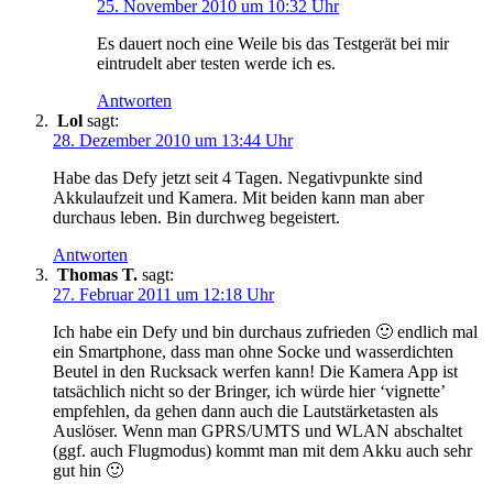
25. November 2010 um 10:32 Uhr
Es dauert noch eine Weile bis das Testgerät bei mir
eintrudelt aber testen werde ich es.
Antworten
Lol
sagt:
28. Dezember 2010 um 13:44 Uhr
Habe das Defy jetzt seit 4 Tagen. Negativpunkte sind
Akkulaufzeit und Kamera. Mit beiden kann man aber
durchaus leben. Bin durchweg begeistert.
Antworten
Thomas T.
sagt:
27. Februar 2011 um 12:18 Uhr
Ich habe ein Defy und bin durchaus zufrieden 🙂 endlich mal
ein Smartphone, dass man ohne Socke und wasserdichten
Beutel in den Rucksack werfen kann! Die Kamera App ist
tatsächlich nicht so der Bringer, ich würde hier ‘vignette’
empfehlen, da gehen dann auch die Lautstärketasten als
Auslöser. Wenn man GPRS/UMTS und WLAN abschaltet
(ggf. auch Flugmodus) kommt man mit dem Akku auch sehr
gut hin 🙂