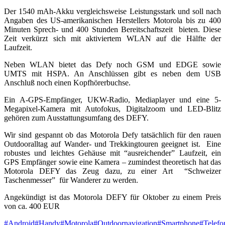
Der 1540 mAh-Akku vergleichsweise Leistungsstark und soll nach
Angaben des US-amerikanischen Herstellers Motorola bis zu 400
Minuten Sprech- und 400 Stunden Bereitschaftszeit bieten. Diese
Zeit verkürzt sich mit aktiviertem WLAN auf die Hälfte der
Laufzeit.
Neben WLAN bietet das Defy noch GSM und EDGE sowie
UMTS mit HSPA. An Anschlüssen gibt es neben dem USB
Anschluß noch einen Kopfhörerbuchse.
Ein A-GPS-Empfänger, UKW-Radio, Mediaplayer und eine 5-
Megapixel-Kamera mit Autofokus, Digitalzoom und LED-Blitz
gehören zum Ausstattungsumfang des DEFY.
Wir sind gespannt ob das Motorola Defy tatsächlich für den rauen
Outdooralltag auf Wander- und Trekkingtouren geeignet ist. Eine
robustes und leichtes Gehäuse mit “ausreichender” Laufzeit, ein
GPS Empfänger sowie eine Kamera – zumindest theoretisch hat das
Motorola DEFY das Zeug dazu, zu einer Art “Schweizer
Taschenmesser” für Wanderer zu werden.
Angekündigt ist das Motorola DEFY für Oktober zu einem Preis
von ca. 400 EUR
Schlagworte:
#
Android
#
Handy
#
Motorola
#
Outdoornavigation
#
Smartphone
#
Telefo