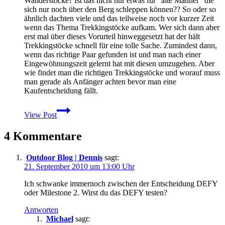
Wanderstöcke? Ist das nicht nur etwas für “alte Männer” die
sich nur noch über den Berg schleppen können?? So oder so
ähnlich dachten viele und das teilweise noch vor kurzer Zeit
wenn das Thema Trekkingstöcke aufkam. Wer sich dann aber
erst mal über dieses Vorurteil hinweggesetzt hat der hält
Trekkingstöcke schnell für eine tolle Sache. Zumindest dann,
wenn das richtige Paar gefunden ist und man nach einer
Eingewöhnungszeit gelernt hat mit diesen umzugehen. Aber
wie findet man die richtigen Trekkingstöcke und worauf muss
man gerade als Anfänger achten bevor man eine
Kaufentscheidung fällt.
Kaufberatung:
View Post
Worauf
man
4 Kommentare
bei
Trekkingstöcken
achten
Outdoor Blog | Dennis
sagt:
sollte
21. September 2010 um 13:00 Uhr
Ich schwanke immernoch zwischen der Entscheidung DEFY
oder Milestone 2. Wirst du das DEFY testen?
Antworten
Michael
sagt: