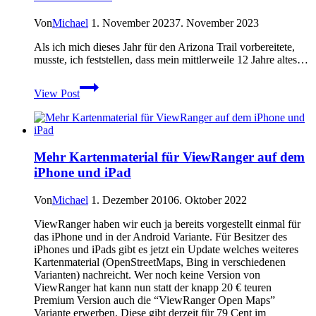
&
iPad
Von
Michael
1. November 2023
7. November 2023
Als ich mich dieses Jahr für den Arizona Trail vorbereitete,
musste, ich feststellen, dass mein mittlerweile 12 Jahre altes…
Durston
View Post
X-
Mid
1
Solid
–
Mehr Kartenmaterial für ViewRanger auf dem
Mein
iPhone und iPad
Zelt
auf
dem
Von
Michael
1. Dezember 2010
6. Oktober 2022
Arizona
Trail
ViewRanger haben wir euch ja bereits vorgestellt einmal für
das iPhone und in der Android Variante. Für Besitzer des
iPhones und iPads gibt es jetzt ein Update welches weiteres
Kartenmaterial (OpenStreetMaps, Bing in verschiedenen
Varianten) nachreicht. Wer noch keine Version von
ViewRanger hat kann nun statt der knapp 20 € teuren
Premium Version auch die “ViewRanger Open Maps”
Variante erwerben. Diese gibt derzeit für 79 Cent im