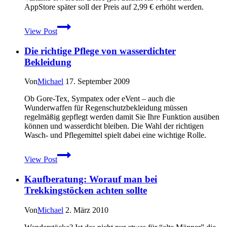
AppStore später soll der Preis auf 2,99 € erhöht werden.
Mehr
View Post
Kartenmaterial
für
Die richtige Pflege von wasserdichter
ViewRanger
auf
Bekleidung
dem
iPhone
Von
Michael
17. September 2009
und
iPad
Ob Gore-Tex, Sympatex oder eVent – auch die
Wunderwaffen für Regenschutzbekleidung müssen
regelmäßig gepflegt werden damit Sie Ihre Funktion ausüben
können und wasserdicht bleiben. Die Wahl der richtigen
Wasch- und Pflegemittel spielt dabei eine wichtige Rolle.
Die
View Post
richtige
Pflege
Kaufberatung: Worauf man bei
von
wasserdichter
Trekkingstöcken achten sollte
Bekleidung
Von
Michael
2. März 2010