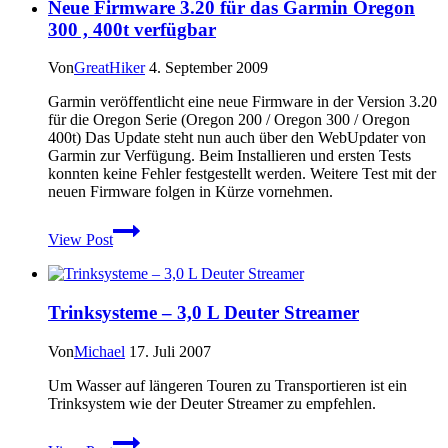
Neue Firmware 3.20 für das Garmin Oregon
–
Die
300 , 400t verfügbar
alternative
zur
Von
GreatHiker
4. September 2009
Fleecejacke?
Garmin veröffentlicht eine neue Firmware in der Version 3.20
für die Oregon Serie (Oregon 200 / Oregon 300 / Oregon
400t) Das Update steht nun auch über den WebUpdater von
Garmin zur Verfügung. Beim Installieren und ersten Tests
konnten keine Fehler festgestellt werden. Weitere Test mit der
neuen Firmware folgen in Kürze vornehmen.
Neue
View Post
Firmware
3.20
für
das
Trinksysteme – 3,0 L Deuter Streamer
Garmin
Oregon
300
Von
Michael
17. Juli 2007
,
Um Wasser auf längeren Touren zu Transportieren ist ein
400t
Trinksystem wie der Deuter Streamer zu empfehlen.
verfügbar
Trinksysteme