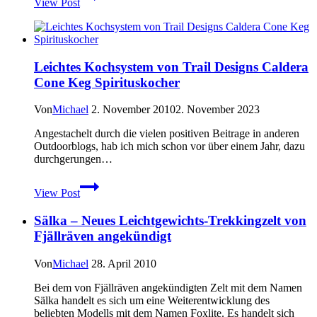
View Post
–
3,0
L
Deuter
Streamer
Leichtes Kochsystem von Trail Designs Caldera
Cone Keg Spirituskocher
Von
Michael
2. November 2010
2. November 2023
Angestachelt durch die vielen positiven Beitrage in anderen
Outdoorblogs, hab ich mich schon vor über einem Jahr, dazu
durchgerungen…
Leichtes
View Post
Kochsystem
von
Sälka – Neues Leichtgewichts-Trekkingzelt von
Trail
Designs
Fjällräven angekündigt
Caldera
Cone
Von
Michael
28. April 2010
Keg
Spirituskocher
Bei dem von Fjällräven angekündigten Zelt mit dem Namen
Sälka handelt es sich um eine Weiterentwicklung des
beliebten Modells mit dem Namen Foxlite. Es handelt sich