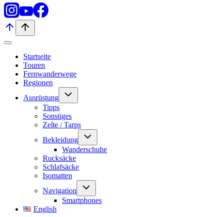
Startseite
Touren
Fernwanderwege
Regionen
Untermenü
Ausrüstung
umschalten
Tipps
Sonstiges
Zelte / Tarps
Untermenü
Bekleidung
umschalten
Wanderschuhe
Rucksäcke
Schlafsäcke
Isomatten
Untermenü
Navigation
umschalten
Smartphones
English