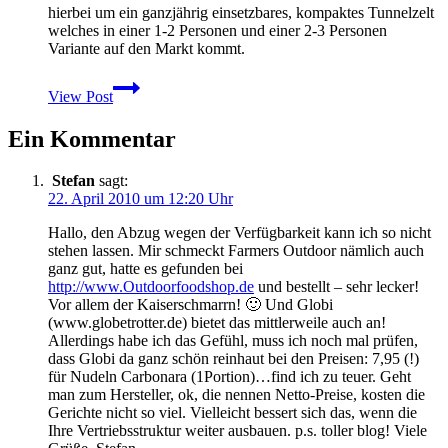
hierbei um ein ganzjährig einsetzbares, kompaktes Tunnelzelt
welches in einer 1-2 Personen und einer 2-3 Personen
Variante auf den Markt kommt.
Sälka
View Post
–
Neues
Ein Kommentar
Leichtgewichts-
Trekkingzelt
von
Stefan
sagt:
Fjällräven
22. April 2010 um 12:20 Uhr
angekündigt
Hallo, den Abzug wegen der Verfügbarkeit kann ich so nicht
stehen lassen. Mir schmeckt Farmers Outdoor nämlich auch
ganz gut, hatte es gefunden bei
http://www.Outdoorfoodshop.de
und bestellt – sehr lecker!
Vor allem der Kaiserschmarrn! 🙂 Und Globi
(www.globetrotter.de) bietet das mittlerweile auch an!
Allerdings habe ich das Gefühl, muss ich noch mal prüfen,
dass Globi da ganz schön reinhaut bei den Preisen: 7,95 (!)
für Nudeln Carbonara (1Portion)…find ich zu teuer. Geht
man zum Hersteller, ok, die nennen Netto-Preise, kosten die
Gerichte nicht so viel. Vielleicht bessert sich das, wenn die
Ihre Vertriebsstruktur weiter ausbauen. p.s. toller blog! Viele