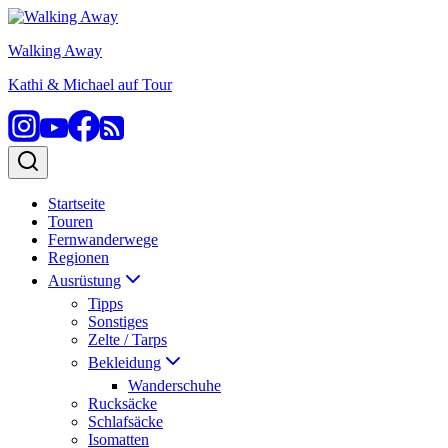
Zum
Inhalt
Walking Away
springen
Kathi & Michael auf Tour
Startseite
Touren
Fernwanderwege
Regionen
Ausrüstung
Tipps
Sonstiges
Zelte / Tarps
Bekleidung
Wanderschuhe
Rucksäcke
Schlafsäcke
Isomatten