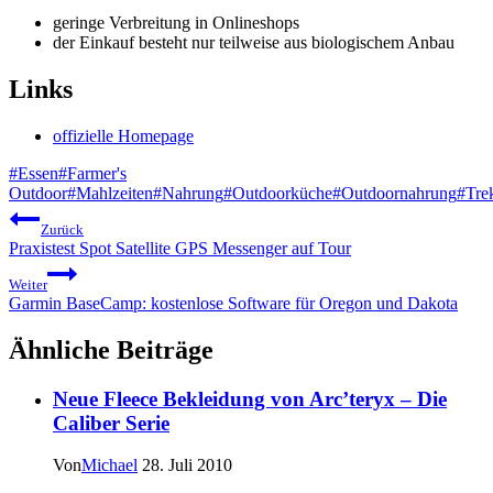
geringe Verbreitung in Onlineshops
der Einkauf besteht nur teilweise aus biologischem Anbau
Links
offizielle Homepage
Schlagworte:
#
Essen
#
Farmer's
Outdoor
#
Mahlzeiten
#
Nahrung
#
Outdoorküche
#
Outdoornahrung
#
Tre
Beitragsnavigation
Zurück
Praxistest Spot Satellite GPS Messenger auf Tour
Weiter
Garmin BaseCamp: kostenlose Software für Oregon und Dakota
Ähnliche Beiträge
Neue Fleece Bekleidung von Arc’teryx – Die
Caliber Serie
Von
Michael
28. Juli 2010