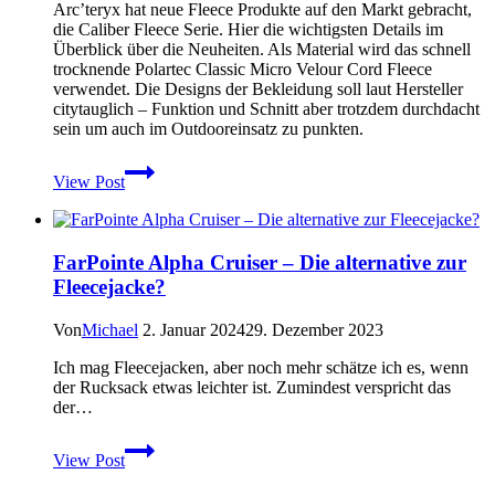
Arc’teryx hat neue Fleece Produkte auf den Markt gebracht,
die Caliber Fleece Serie. Hier die wichtigsten Details im
Überblick über die Neuheiten. Als Material wird das schnell
trocknende Polartec Classic Micro Velour Cord Fleece
verwendet. Die Designs der Bekleidung soll laut Hersteller
citytauglich – Funktion und Schnitt aber trotzdem durchdacht
sein um auch im Outdooreinsatz zu punkten.
Neue
View Post
Fleece
Bekleidung
von
Arc’teryx
FarPointe Alpha Cruiser – Die alternative zur
–
Fleecejacke?
Die
Caliber
Serie
Von
Michael
2. Januar 2024
29. Dezember 2023
Ich mag Fleecejacken, aber noch mehr schätze ich es, wenn
der Rucksack etwas leichter ist. Zumindest verspricht das
der…
FarPointe
View Post
Alpha
Cruiser