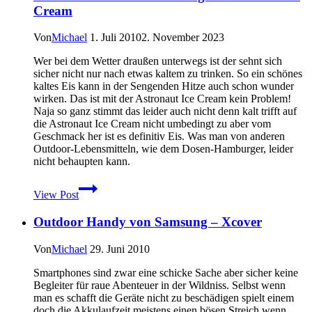
Cream
Komplettset
Von
Michael
1. Juli 2010
2. November 2023
Wer bei dem Wetter draußen unterwegs ist der sehnt sich
sicher nicht nur nach etwas kaltem zu trinken. So ein schönes
kaltes Eis kann in der Sengenden Hitze auch schon wunder
wirken. Das ist mit der Astronaut Ice Cream kein Problem!
Naja so ganz stimmt das leider auch nicht denn kalt trifft auf
die Astronaut Ice Cream nicht umbedingt zu aber vom
Geschmack her ist es definitiv Eis. Was man von anderen
Outdoor-Lebensmitteln, wie dem Dosen-Hamburger, leider
nicht behaupten kann.
Astronauten
View Post
Eis
für
Outdoor Handy von Samsung – Xcover
Unterwegs
–
Astronaut
Von
Michael
29. Juni 2010
Ice
Cream
Smartphones sind zwar eine schicke Sache aber sicher keine
Begleiter für raue Abenteuer in der Wildniss. Selbst wenn
man es schafft die Geräte nicht zu beschädigen spielt einem
doch die Akkulaufzeit meistens einen bösen Streich wenn