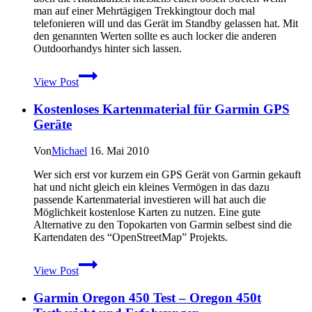
man auf einer Mehrtägigen Trekkingtour doch mal
telefonieren will und das Gerät im Standby gelassen hat. Mit
den genannten Werten sollte es auch locker die anderen
Outdoorhandys hinter sich lassen.
Outdoor
View Post
Handy
von
Kostenloses Kartenmaterial für Garmin GPS
Samsung
–
Geräte
Xcover
Von
Michael
16. Mai 2010
Wer sich erst vor kurzem ein GPS Gerät von Garmin gekauft
hat und nicht gleich ein kleines Vermögen in das dazu
passende Kartenmaterial investieren will hat auch die
Möglichkeit kostenlose Karten zu nutzen. Eine gute
Alternative zu den Topokarten von Garmin selbest sind die
Kartendaten des “OpenStreetMap” Projekts.
Kostenloses
View Post
Kartenmaterial
für
Garmin Oregon 450 Test – Oregon 450t
Garmin
GPS