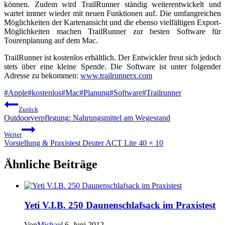
können. Zudem wird TrailRunner ständig weiterentwickelt und
wartet immer wieder mit neuen Funktionen auf. Die umfangreichen
Möglichkeiten der Kartenansicht und die ebenso vielfältigen Export-
Möglichkeiten machen TrailRunner zur besten Software für
Tourenplanung auf dem Mac.
TrailRunner ist kostenlos erhältlich. Der Entwickler freut sich jedoch
stets über eine kleine Spende. Die Software ist unter folgender
Adresse zu bekommen:
www.trailrunnerx.com
Schlagworte:
#
Apple
#
kostenlos
#
Mac
#
Planung
#
Software
#
Trailrunner
Beitragsnavigation
Zurück
Outdoorverpflegung: Nahrungsmittel am Wegesrand
Weiter
Vorstellung & Praxistest Deuter ACT Lite 40 + 10
Ähnliche Beiträge
Yeti V.I.B. 250 Daunenschlafsack im Praxistest
Von
Michael
6. Juni 2012