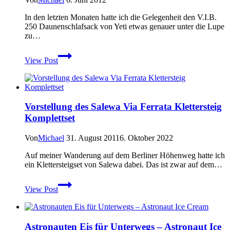
In den letzten Monaten hatte ich die Gelegenheit den V.I.B.
250 Daunenschlafsack von Yeti etwas genauer unter die Lupe
zu…
Yeti
View Post
V.I.B.
250
Daunenschlafsack
im
Praxistest
Vorstellung des Salewa Via Ferrata Klettersteig
Komplettset
Von
Michael
31. August 2011
6. Oktober 2022
Auf meiner Wanderung auf dem Berliner Höhenweg hatte ich
ein Klettersteigset von Salewa dabei. Das ist zwar auf dem…
Vorstellung
View Post
des
Salewa
Via
Ferrata
Astronauten Eis für Unterwegs – Astronaut Ice
Klettersteig