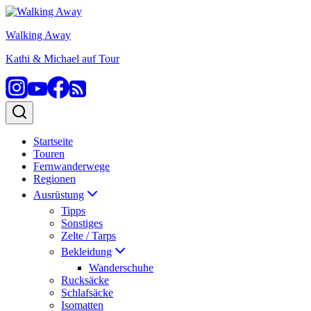
Zum
Inhalt
Walking Away
springen
Kathi & Michael auf Tour
Startseite
Touren
Fernwanderwege
Regionen
Ausrüstung
Tipps
Sonstiges
Zelte / Tarps
Bekleidung
Wanderschuhe
Rucksäcke
Schlafsäcke
Isomatten