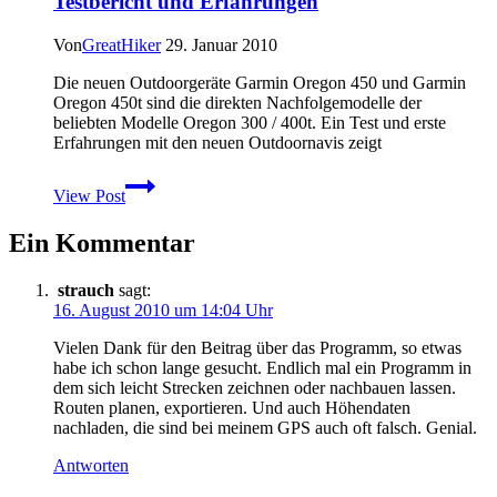
Testbericht und Erfahrungen
Geräte
Von
GreatHiker
29. Januar 2010
Die neuen Outdoorgeräte Garmin Oregon 450 und Garmin
Oregon 450t sind die direkten Nachfolgemodelle der
beliebten Modelle Oregon 300 / 400t. Ein Test und erste
Erfahrungen mit den neuen Outdoornavis zeigt
Garmin
View Post
Oregon
450
Ein Kommentar
Test
–
Oregon
strauch
sagt:
450t
16. August 2010 um 14:04 Uhr
Testbericht
und
Vielen Dank für den Beitrag über das Programm, so etwas
Erfahrungen
habe ich schon lange gesucht. Endlich mal ein Programm in
dem sich leicht Strecken zeichnen oder nachbauen lassen.
Routen planen, exportieren. Und auch Höhendaten
nachladen, die sind bei meinem GPS auch oft falsch. Genial.
Antworten