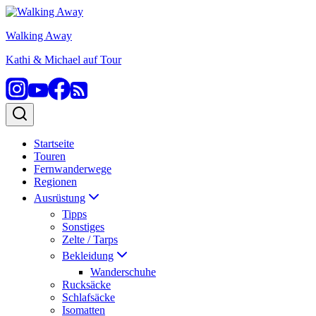
Zum
Inhalt
Walking Away
springen
Kathi & Michael auf Tour
Startseite
Touren
Fernwanderwege
Regionen
Ausrüstung
Tipps
Sonstiges
Zelte / Tarps
Bekleidung
Wanderschuhe
Rucksäcke
Schlafsäcke
Isomatten