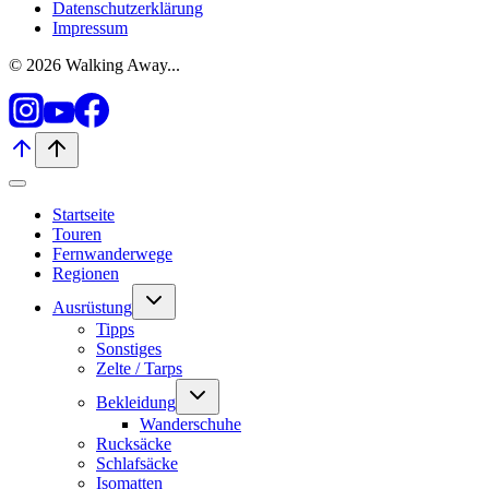
Datenschutzerklärung
Impressum
© 2026 Walking Away...
Startseite
Touren
Fernwanderwege
Regionen
Untermenü
Ausrüstung
umschalten
Tipps
Sonstiges
Zelte / Tarps
Untermenü
Bekleidung
umschalten
Wanderschuhe
Rucksäcke
Schlafsäcke
Isomatten