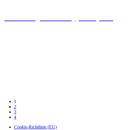
Wanderung um die Wippertalsperre
1
2
3
4
Cookie-Richtlinie (EU)