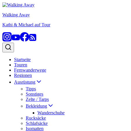
Zum
Inhalt
Walking Away
springen
Kathi & Michael auf Tour
Startseite
Touren
Fernwanderwege
Regionen
Ausrüstung
Tipps
Sonstiges
Zelte / Tarps
Bekleidung
Wanderschuhe
Rucksäcke
Schlafsäcke
Isomatten