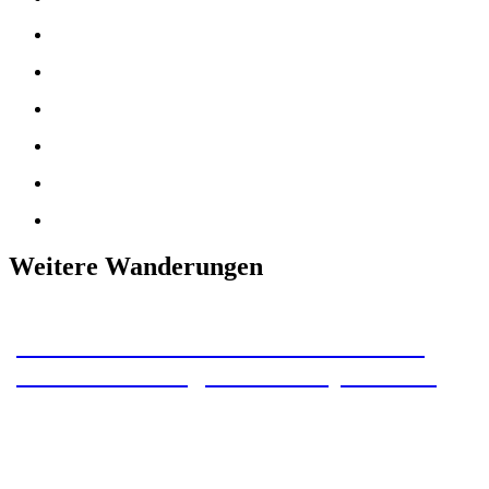
Weitere Wanderungen
Wildemanner Wandernadel – 23 km
Rundwanderung mit 4 Stempelstellen