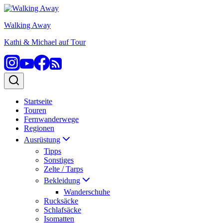
Zum
Inhalt
Walking Away
springen
Kathi & Michael auf Tour
Startseite
Touren
Fernwanderwege
Regionen
Ausrüstung
Tipps
Sonstiges
Zelte / Tarps
Bekleidung
Wanderschuhe
Rucksäcke
Schlafsäcke
Isomatten