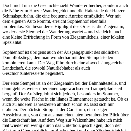
Doch nicht nur die Geschichte zieht Wanderer hierher, sondern auch
die Nähe zum Harzer Wandergebiet und die Haltestelle der Harzer
Schmalspurbahn, die eine bequeme Anreise ermöglicht. Wer mit
dem eigenen Auto kommt, erreicht Sophienhof ebenfalls
problemlos. Ein besonderes Highlight des Ortes ist die Ziegenalm,
wo der erste Stempel der Wanderung wartet – und vielleicht auch
eine kleine Erfrischung in Form von Ziegenmilcheis, einer lokalen
Spezialität.
Sophienhof ist übrigens auch der Ausgangspunkt des südlichen
Dampflokstiegs, den man wunderbar mit den Stempelstellen
kombinieren kann. Der Weg führt durch eine abwechslungsreiche
Landschaft, die sowohl Naturliebhaber als auch
Geschichtsinteressierte begeistert.
Der erste Stempel ist an der Ziegenalm bei der Bahnhaltestelle, und
dann geht es weiter über einen zugewachsenen Trampelpfad steil
bergauf. Der Aufstieg lohnt sich jedoch, besonders im Sommer,
wenn die weite Fläche in ein lilanes Blumenmeer getaucht ist. Ob es
auch zu anderen Jahreszeiten ähnlich schön ist, lässt sich nur
erahnen. Der nächste Stopp ist der Carlsturm, ein riesiger
Aussichtsturm, von dem aus man einen atemberaubenden Blick über
die Landschaft hat. Auf dem Weg zur Walzenhütte habe ich mich
mal wieder ein wenig durch das Unterholz geschlagen, doch der
Weg zum Oberharzblick am Buchenberg und dem Stierbergsteich ist