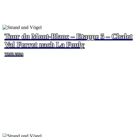
Tour du Mont-Blanc – Etappe 5 – Chalet
Val Ferret nach La Fouly
TMB 2024