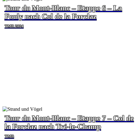
Tour du Mont-Blanc – Etappe 6 – La
Fouly nach Col de la Forclaz
TMB 2024
Tour du Mont-Blanc – Etappe 7 – Col de
la Forclaz nach Tré-le-Champ
TMB