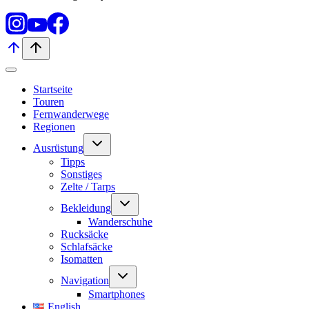
Startseite
Touren
Fernwanderwege
Regionen
Untermenü
Ausrüstung
umschalten
Tipps
Sonstiges
Zelte / Tarps
Untermenü
Bekleidung
umschalten
Wanderschuhe
Rucksäcke
Schlafsäcke
Isomatten
Untermenü
Navigation
umschalten
Smartphones
English