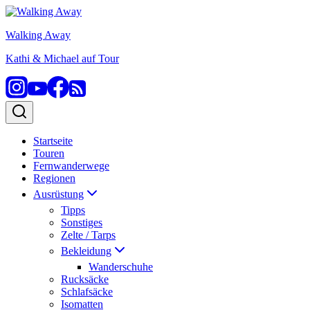
Zum
Inhalt
Walking Away
springen
Kathi & Michael auf Tour
Startseite
Touren
Fernwanderwege
Regionen
Ausrüstung
Tipps
Sonstiges
Zelte / Tarps
Bekleidung
Wanderschuhe
Rucksäcke
Schlafsäcke
Isomatten