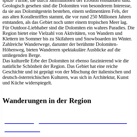
spitze Türme, die durch Jahrmillionen der Erosion entstanden sind.
Geologisch gesehen sind die Dolomiten von besonderem Interesse,
da sie aus Dolomitgestein bestehen, einem sedimentären Fels, der
aus alten Korallenriffen stammt, die vor rund 250 Millionen Jahren
entstanden, als das Gebiet noch unter einem tropischen Meer lag.
Für Outdoor-Liebhaber sind die Dolomiten ein wahres Paradies. Die
Region bietet eine Vielzahl von Aktivitäten, von Wandern und
Klettern im Sommer bis zu Skifahren und Snowboarden im Winter.
Zahlreiche Wanderwege, darunter der berühmte Dolomiten-
Höhenweg, bieten Wanderern spektakuläre Ausblicke auf die
umliegenden Berge.
Das kulturelle Erbe der Dolomiten ist ebenso faszinierend wie die
natürliche Schönheit der Region. Das Gebiet hat eine reiche
Geschichte und ist geprägt von der Mischung der italienischen und
deutsch-österreichischen Kulturen, was sich in Architektur, Kunst
und Küche widerspiegelt.
Wanderungen in der Region
Vom Rifugio Del Grande Camerini zur
Fornohütte