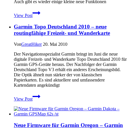
Auch gibt es wieder einige kleine neue Funktionen
Garmin
View Post
BETA-
Firmware
Garmin Topo Deutschland 2010 – neue
Aktualisierung
für
routingfähige Freizeit- und Wanderkarte
Oregon
und
Von
GreatHiker
20. Mai 2010
Dakota
Der Navigationsspezialist Garmin bringt im Juni die neue
digitale Freizeit- und Wanderkarte Topo Deutschland 2010 für
Garmin GPS-Geräte heraus. Der Nachfolger der Garmin
Deutschland Topo V3 erhält ein anderes Erscheinungsbild.
Die Optik ähnelt nun stärker der von klassischen
Papierkarten. Es sind aktuellere und umfassendere
Kartendaten angekündigt
Garmin
View Post
Topo
Deutschland
2010
–
neue
Neue Firmware für Garmin Oregon – Garmin
routingfähige