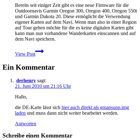
Garmin
Bereits seit einiger Zeit gibt es eine neue Firmware für die
GPSMap
Outdoornavis Garmin Oregon 300, Oregon 400, Oregon 550t
62s
und Garmin Dakota 20. Diese ermöglicht die Verwendung
/st
eigener Karten auf dem Navi. Wenn man also in einer Region
auf Tour gehen möchte für die es keine digitalen Karten gibt
kann man nun vorhandene Wanderkarten einscannen und auf
dem Navi speichern.
Neue
View Post
Firmware
für
Ein Kommentar
Garmin
Oregon
und
derhenry
sagt:
Garmin
21. Juni 2010 um 21:16 Uhr
Dakota
–
Hallo,
jetzt
eigene
die DE-Karte lässt sich
hier auch direkt als gmapsupp.img
Karten
laden
und muss dann nicht weiter bearbeitet werden.
verwenden
Antworten
Schreibe einen Kommentar