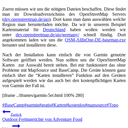
Zuerst müssen wir uns die nötigten Dateien beschaffen. Diese findet
man im Downloadverzeichniss des OpenStreetMap Servers
(
dev.openstreetmap.de/aio
). Dort kann man dann auswählen welche
Region man herunterladen möchte. Da wir in unserem Beispiel
Kartenmaterial für
Deutschland
haben wollen werden wir
unter
dev.openstreetmap.de/aio/germany/
schnell fündig. Dort
angekommen laden wir uns die
OSM-AllInOne-DE-basemap.exe
herunter und installieren diese.
Nach der Installation kann einfach die von Garmin genutzte
Software geöffnet werden. Nun sollten uns die OpenStreetMap
Karten zur Auswahl bereit stehen. Bei mir funktioniert das ohne
Probleme mit MapSource und BaseCamp. Die Geräte können ganz
einfach über die “Karten installieren” Funktion auf den Geräten
aufgespielt werden wie das auch bei den kostenpflichtigen Karten
von Garmin der Fall ist.
[iframe ../iframes/garmin-5er.html 100% 280]
Schlagworte:
#
BaseCamp
#
garmin
#
gratis
#
Karten
#
kostenlos
#
mapsource
#
Topo
Beitragsnavigation
Zurück
Outdoor-Fertiggerichte von Adventure Food