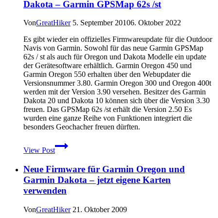
Dakota – Garmin GPSMap 62s /st
Freizeit-
und
Wanderkarte
Von
GreatHiker
5. September 2010
6. Oktober 2022
Es gibt wieder ein offizielles Firmwareupdate für die Outdoor
Navis von Garmin. Sowohl für das neue Garmin GPSMap
62s / st als auch für Oregon und Dakota Modelle ein update
der Gerätesoftware erhältlich. Garmin Oregon 450 und
Garmin Oregon 550 erhalten über den Webupdater die
Versionsnummer 3.80. Garmin Oregon 300 und Oregon 400t
werden mit der Version 3.90 versehen. Besitzer des Garmin
Dakota 20 und Dakota 10 können sich über die Version 3.30
freuen. Das GPSMap 62s /st erhält die Version 2.50 Es
wurden eine ganze Reihe von Funktionen integriert die
besonders Geochacher freuen dürften.
Neue
View Post
Firmware
für
Neue Firmware für Garmin Oregon und
Garmin
Oregon
Garmin Dakota – jetzt eigene Karten
–
verwenden
Garmin
Dakota
Von
GreatHiker
21. Oktober 2009
–