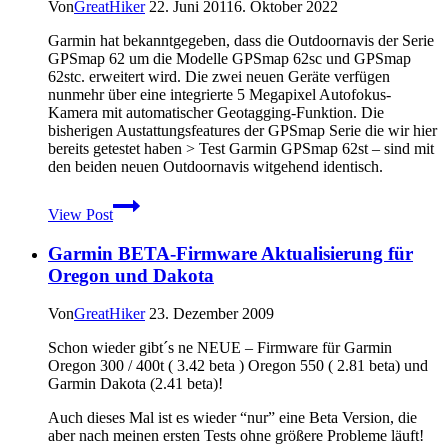
Wanderungen
Von
GreatHiker
22. Juni 2011
6. Oktober 2022
im
Praxistest
Garmin hat bekanntgegeben, dass die Outdoornavis der Serie
GPSmap 62 um die Modelle GPSmap 62sc und GPSmap
62stc. erweitert wird. Die zwei neuen Geräte verfügen
nunmehr über eine integrierte 5 Megapixel Autofokus-
Kamera mit automatischer Geotagging-Funktion. Die
bisherigen Austattungsfeatures der GPSmap Serie die wir hier
bereits getestet haben > Test Garmin GPSmap 62st – sind mit
den beiden neuen Outdoornavis witgehend identisch.
Garmin
View Post
erweitert
seine
Garmin BETA-Firmware Aktualisierung für
GPSmap
62
Oregon und Dakota
Baureihe
mit
Von
GreatHiker
23. Dezember 2009
Fotofunktion
Schon wieder gibt´s ne NEUE – Firmware für Garmin
Oregon 300 / 400t ( 3.42 beta ) Oregon 550 ( 2.81 beta) und
Garmin Dakota (2.41 beta)!
Auch dieses Mal ist es wieder “nur” eine Beta Version, die
aber nach meinen ersten Tests ohne größere Probleme läuft!