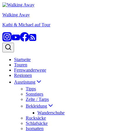
Zum
Inhalt
Walking Away
springen
Kathi & Michael auf Tour
Startseite
Touren
Fernwanderwege
Regionen
Ausrüstung
Tipps
Sonstiges
Zelte / Tarps
Bekleidung
Wanderschuhe
Rucksäcke
Schlafsäcke
Isomatten