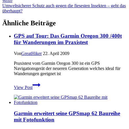
Weiter
Umweltsicherer Schutz auch gegen die fiesesten Insekten – geht das
überhaupt?
Ähnliche Beiträge
GPS auf Tour: Das Garmin Oregon 300 /400t
für Wanderungen im Praxistest
Von
GreatHiker
22. April 2009
Praxistest vom Garmin Oregon 300 ist ein GPS
Navigationsgerät der neueren Generation welches ideal für
Wanderungen geeignet ist
GPS
View Post
auf
Tour:
Das
Garmin
Oregon
Garmin erweitert seine GPSmap 62 Baureihe
300
mit Fotofunktion
/400t
für