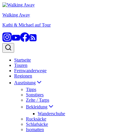
Zum
Inhalt
Walking Away
springen
Kathi & Michael auf Tour
Startseite
Touren
Fernwanderwege
Regionen
Ausrüstung
Tipps
Sonstiges
Zelte / Tarps
Bekleidung
Wanderschuhe
Rucksäcke
Schlafsäcke
Isomatten