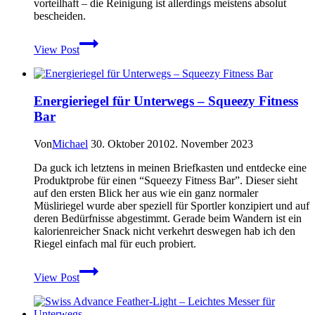
vorteilhaft – die Reinigung ist allerdings meistens absolut
bescheiden.
MYOG:
View Post
Camelbak
und
andere
Trinksysteme
Energieriegel für Unterwegs – Squeezy Fitness
mit
Bar
Paracord
reinigen
Von
Michael
30. Oktober 2010
2. November 2023
Da guck ich letztens in meinen Briefkasten und entdecke eine
Produktprobe für einen “Squeezy Fitness Bar”. Dieser sieht
auf den ersten Blick her aus wie ein ganz normaler
Müsliriegel wurde aber speziell für Sportler konzipiert und auf
deren Bedürfnisse abgestimmt. Gerade beim Wandern ist ein
kalorienreicher Snack nicht verkehrt deswegen hab ich den
Riegel einfach mal für euch probiert.
Energieriegel
View Post
für
Unterwegs
–