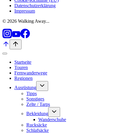
Cookie-Richtlinie (EU)
Datenschutzerklärung
Impressum
© 2026 Walking Away...
Startseite
Touren
Fernwanderwege
Regionen
Untermenü
Ausrüstung
umschalten
Tipps
Sonstiges
Zelte / Tarps
Untermenü
Bekleidung
umschalten
Wanderschuhe
Rucksäcke
Schlafsäcke