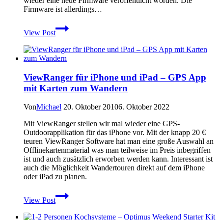
wieder eine neue Firmware veröffentlicht worden. Die
Firmware ist allerdings…
Firmware
View Post
Versionen
für
Garmin
Oregon,Dakota
20
ViewRanger für iPhone und iPad – GPS App
und
mit Karten zum Wandern
GPSMap
62
Von
Michael
20. Oktober 2010
6. Oktober 2022
Mit ViewRanger stellen wir mal wieder eine GPS-
Outdoorapplikation für das iPhone vor. Mit der knapp 20 €
teuren ViewRanger Software hat man eine große Auswahl an
Offlinekartenmaterial was man teilweise im Preis inbegriffen
ist und auch zusätzlich erworben werden kann. Interessant ist
auch die Möglichkeit Wandertouren direkt auf dem iPhone
oder iPad zu planen.
ViewRanger
View Post
für
iPhone
und