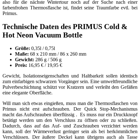
also für die nächste Wintertour noch auf der Suche nach einer
farbenfrohen Thermosflasche ist, findet seine Traumfarbe evtl. bei
Primus.
Technische Daten des PRIMUS Cold &
Hot Neon Vacuum Bottle
Größe:
0,35l / 0,75l
Maße:
68 x 210 mm / 86 x 260 mm
Gewicht:
286 g / 506 g
Preis:
16,95 € / 19,95 €
Gewicht, Isolationseigenschaften und Haltbarkeit sollen identisch
zum einfarbigen schwarzen Vorgänger sein. Eine umweltfreundliche
Pulverbeschichtung schützt vor Kratzern und verleiht den Gefäßen
eine elegante Oberfläche.
Will man sich etwas eingießen, muss man die Thermosflaschen von
Primus nicht erst aufschrauben. Der Quick Stop-Mechanismus
macht das Aufschrauben überflüssig . Es muss nur ein Druckknopf
betätigt werden um den Verschluss zu öffnen oder zu schließen.
Dadurch, dass auf das Auf- und Zuschrauben verzichtet werden
kann, soll der Wärmeverlust geringer sein als bei herkömmlichen
Verschlüssen. Der äußere Deckel kann übrigens auch als Tasse