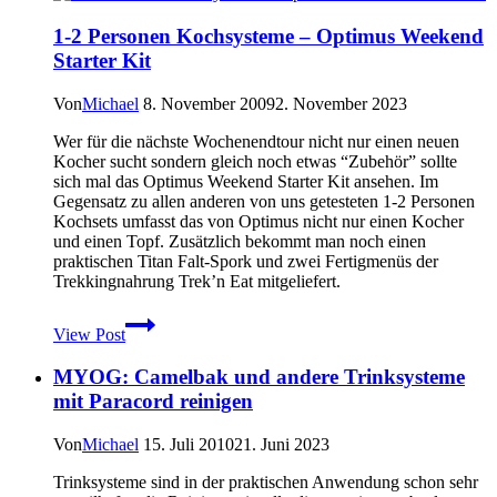
iPad
1-2 Personen Kochsysteme – Optimus Weekend
–
Starter Kit
GPS
App
mit
Von
Michael
8. November 2009
2. November 2023
Karten
zum
Wer für die nächste Wochenendtour nicht nur einen neuen
Wandern
Kocher sucht sondern gleich noch etwas “Zubehör” sollte
sich mal das Optimus Weekend Starter Kit ansehen. Im
Gegensatz zu allen anderen von uns getesteten 1-2 Personen
Kochsets umfasst das von Optimus nicht nur einen Kocher
und einen Topf. Zusätzlich bekommt man noch einen
praktischen Titan Falt-Spork und zwei Fertigmenüs der
Trekkingnahrung Trek’n Eat mitgeliefert.
1-
View Post
2
Personen
MYOG: Camelbak und andere Trinksysteme
Kochsysteme
–
mit Paracord reinigen
Optimus
Weekend
Von
Michael
15. Juli 2010
21. Juni 2023
Starter
Kit
Trinksysteme sind in der praktischen Anwendung schon sehr