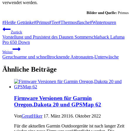
verwendet werden.
Bilder und Quelle:
Primus
Schlagworte:
#
Heiße Getränke
#
Primus
#
Tee
#
Thermosflasche
#
Wintertouren
Beitragsnavigation
Zurück
Vorstellung und Praxistest des Daunen Sommerschlafsack Lafuma
Pro 650 Down
Weiter
Geruchsarme und schnelltrocknende Astronauten-Unterwäsche
Ähnliche Beiträge
Firmware Versionen für Garmin
Oregon,Dakota 20 und GPSMap 62
Von
GreatHiker
17. März 2011
6. Oktober 2022
Für die aktuellen Garmin Outdoorgeräte ist nach langer Zeit