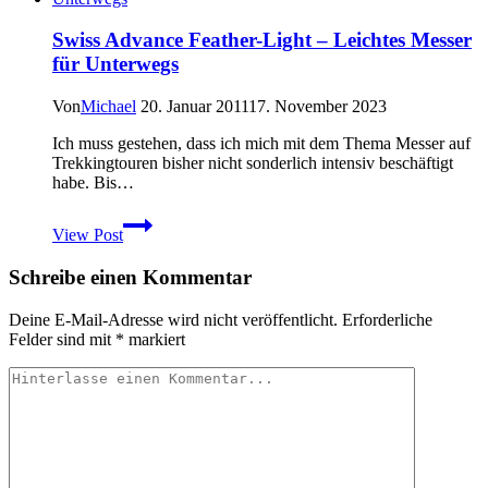
Squeezy
Fitness
Swiss Advance Feather-Light – Leichtes Messer
Bar
für Unterwegs
Von
Michael
20. Januar 2011
17. November 2023
Ich muss gestehen, dass ich mich mit dem Thema Messer auf
Trekkingtouren bisher nicht sonderlich intensiv beschäftigt
habe. Bis…
Swiss
View Post
Advance
Feather-
Schreibe einen Kommentar
Light
–
Leichtes
Deine E-Mail-Adresse wird nicht veröffentlicht.
Erforderliche
Messer
Felder sind mit
*
markiert
für
Unterwegs