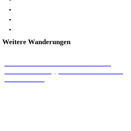
Weitere Wanderungen
Unser Section Hike auf dem Pacific
Crest Trail: Etappe 8 – Die letzte Nacht
auf dem PCT