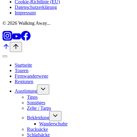
Cookie-Richtlinie (EU)
Datenschutzerklärung
Impressum
© 2026 Walking Away...
Startseite
Touren
Fernwanderwege
Regionen
Untermenü
Ausrüstung
umschalten
Tipps
Sonstiges
Zelte / Tarps
Untermenü
Bekleidung
umschalten
Wanderschuhe
Rucksäcke
Schlafsäcke