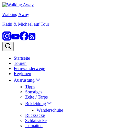
Zum
Inhalt
Walking Away
springen
Kathi & Michael auf Tour
Startseite
Touren
Fernwanderwege
Regionen
Ausrüstung
Tipps
Sonstiges
Zelte / Tarps
Bekleidung
Wanderschuhe
Rucksäcke
Schlafsäcke
Isomatten