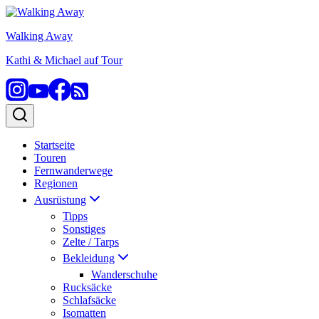
Zum
Inhalt
Walking Away
springen
Kathi & Michael auf Tour
Startseite
Touren
Fernwanderwege
Regionen
Ausrüstung
Tipps
Sonstiges
Zelte / Tarps
Bekleidung
Wanderschuhe
Rucksäcke
Schlafsäcke
Isomatten