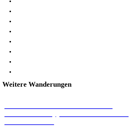
Weitere Wanderungen
Unser Section Hike auf dem Pacific
Crest Trail: Etappe 9 – Vom Hundesitter
ins Krankenbett