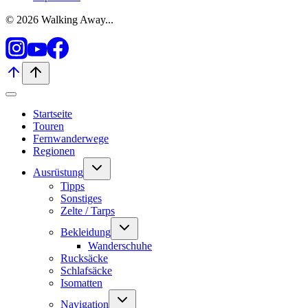
© 2026 Walking Away...
Startseite
Touren
Fernwanderwege
Regionen
Untermenü
Ausrüstung
umschalten
Tipps
Sonstiges
Zelte / Tarps
Untermenü
Bekleidung
umschalten
Wanderschuhe
Rucksäcke
Schlafsäcke
Isomatten
Untermenü
Navigation
umschalten