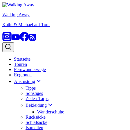
Zum
Inhalt
Walking Away
springen
Kathi & Michael auf Tour
Startseite
Touren
Fernwanderwege
Regionen
Ausrüstung
Tipps
Sonstiges
Zelte / Tarps
Bekleidung
Wanderschuhe
Rucksäcke
Schlafsäcke
Isomatten