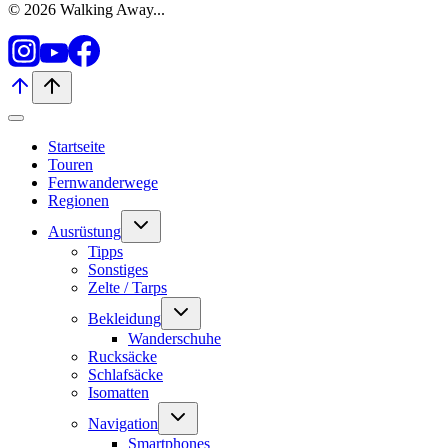
© 2026 Walking Away...
Startseite
Touren
Fernwanderwege
Regionen
Untermenü
Ausrüstung
umschalten
Tipps
Sonstiges
Zelte / Tarps
Untermenü
Bekleidung
umschalten
Wanderschuhe
Rucksäcke
Schlafsäcke
Isomatten
Untermenü
Navigation
umschalten
Smartphones