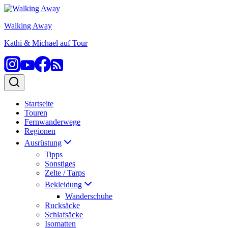
Zum
Inhalt
Walking Away
springen
Kathi & Michael auf Tour
Startseite
Touren
Fernwanderwege
Regionen
Ausrüstung
Tipps
Sonstiges
Zelte / Tarps
Bekleidung
Wanderschuhe
Rucksäcke
Schlafsäcke
Isomatten