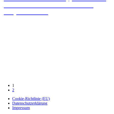
de Arriba nach Berducedo auf der
Hospitales Route
1
2
Cookie-Richtlinie (EU)
Datenschutzerklärung
Impressum