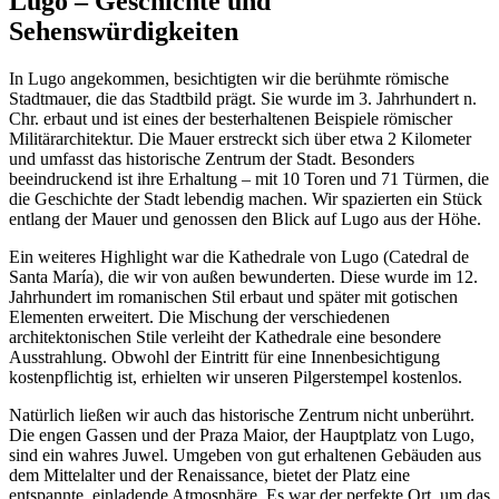
Lugo – Geschichte und
Sehenswürdigkeiten
In Lugo angekommen, besichtigten wir die berühmte römische
Stadtmauer, die das Stadtbild prägt. Sie wurde im 3. Jahrhundert n.
Chr. erbaut und ist eines der besterhaltenen Beispiele römischer
Militärarchitektur. Die Mauer erstreckt sich über etwa 2 Kilometer
und umfasst das historische Zentrum der Stadt. Besonders
beeindruckend ist ihre Erhaltung – mit 10 Toren und 71 Türmen, die
die Geschichte der Stadt lebendig machen. Wir spazierten ein Stück
entlang der Mauer und genossen den Blick auf Lugo aus der Höhe.
Ein weiteres Highlight war die Kathedrale von Lugo (Catedral de
Santa María), die wir von außen bewunderten. Diese wurde im 12.
Jahrhundert im romanischen Stil erbaut und später mit gotischen
Elementen erweitert. Die Mischung der verschiedenen
architektonischen Stile verleiht der Kathedrale eine besondere
Ausstrahlung. Obwohl der Eintritt für eine Innenbesichtigung
kostenpflichtig ist, erhielten wir unseren Pilgerstempel kostenlos.
Natürlich ließen wir auch das historische Zentrum nicht unberührt.
Die engen Gassen und der Praza Maior, der Hauptplatz von Lugo,
sind ein wahres Juwel. Umgeben von gut erhaltenen Gebäuden aus
dem Mittelalter und der Renaissance, bietet der Platz eine
entspannte, einladende Atmosphäre. Es war der perfekte Ort, um das