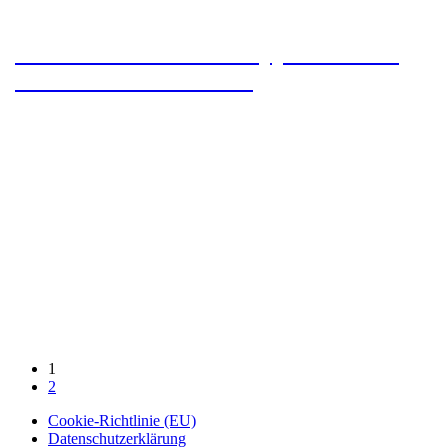
Camino Primitivo – Etappe 5 – Tineo
nach Colinas de Arriba
1
2
Cookie-Richtlinie (EU)
Datenschutzerklärung