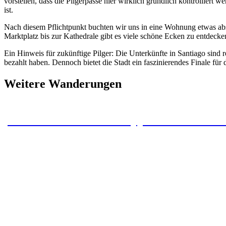
vorstellen, dass die Pilgerpässe hier wirklich gründlich kontrolliert
ist.
Nach diesem Pflichtpunkt buchten wir uns in eine Wohnung etwas abse
Marktplatz bis zur Kathedrale gibt es viele schöne Ecken zu entdeck
Ein Hinweis für zukünftige Pilger: Die Unterkünfte in Santiago sind r
bezahlt haben. Dennoch bietet die Stadt ein faszinierendes Finale fü
Weitere Wanderungen
Camino Primitivo – Etappe 14 – Arzúa –