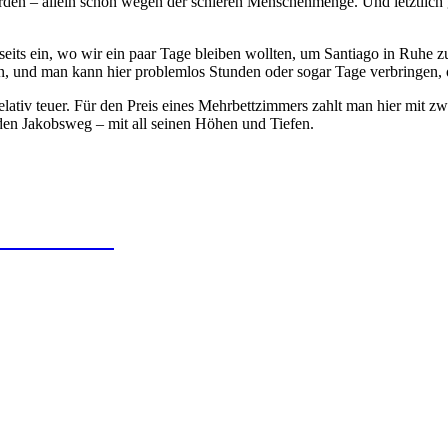
 werden – allein schon wegen der schieren Menschenmenge. Und letztlich 
its ein, wo wir ein paar Tage bleiben wollten, um Santiago in Ruhe zu
en, und man kann hier problemlos Stunden oder sogar Tage verbringen,
elativ teuer. Für den Preis eines Mehrbettzimmers zahlt man hier mit zw
r den Jakobsweg – mit all seinen Höhen und Tiefen.
 O Pedrouzo