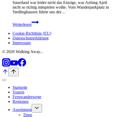
Sauerland war leider nicht das Einzige, was Anfang April
nicht so richtig mitspielen wollte. Vom Wanderparkplatz in
Siedlinghausen führte uns der…
Winterberg
Weiterlesen
Hochtour
–
Cookie-Richtlinie (EU)
Etappe
Datenschutzerklärung
1
Impressum
–
von
© 2026 Walking Away...
Siedlingshausen
bis
nach
Winterberg
Startseite
Touren
Fernwanderwege
Regionen
Untermenü
Ausrüstung
umschalten
Tipps