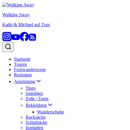
Zum
Inhalt
Walking Away
springen
Kathi & Michael auf Tour
Startseite
Touren
Fernwanderwege
Regionen
Ausrüstung
Tipps
Sonstiges
Zelte / Tarps
Bekleidung
Wanderschuhe
Rucksäcke
Schlafsäcke
Isomatten