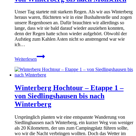
Mollseifen
nach
Unser Tag startete mit starkem Regen. Als wir aus Winterberg
Elkeringhausen
heraus waren, flüchteten wir in eine Bushaltestelle und zogen
unsere Regenhosen an. Dafür brauchten wir allerdings so
lange, dass wir sie bald darauf wieder ausziehen konnten,
denn der Regen hatte schon wieder aufgehört. Obwohl der
Aufstieg zum Kahlen Asten nicht so anstrengend war wie
ich…
Winterberg
Weiterlesen
Hochtour
–
Etappe
2
–
Winterberg Hochtour – Etappe 1 –
von
Winterberg
von Siedlingshausen bis nach
bis
Winterberg
nach
Mollseifen
Ursprünglich planten wir eine entspannte Wanderung von
Siedlinghausen nach Winterberg, ein kurzer Weg von weniger
als 20 Kilometern, der uns zum Campingplatz führen sollte,
wo wir die Nacht verbringen wollten. Doch das Wetter im