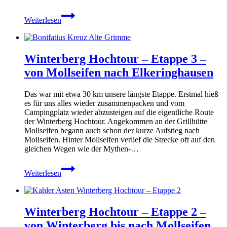
Winterberg
Weiterlesen
Hochtour
–
Etappe
4
Winterberg Hochtour – Etappe 3 –
–
von
von Mollseifen nach Elkeringhausen
Elkeringhausen
nach
Das war mit etwa 30 km unsere längste Etappe. Erstmal hieß
Siedlingshausen
es für uns alles wieder zusammenpacken und vom
Campingplatz wieder abzusteigen auf die eigentliche Route
der Winterberg Hochtour. Angekommen an der Grillhütte
Mollseifen begann auch schon der kurze Aufstieg nach
Mollseifen. Hinter Mollseifen verlief die Strecke oft auf den
gleichen Wegen wie der Mythen-…
Winterberg
Weiterlesen
Hochtour
–
Etappe
3
Winterberg Hochtour – Etappe 2 –
–
von
von Winterberg bis nach Mollseifen